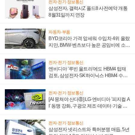
전자·전기·정보통신
삼성전자, 갤럭시Z 폴드8 사전예약 개통
8월31일까지 연장
자동차·부품
BYD코리아 가격 앞세워 수입차 4위 올랐
지만, BMW·벤츠보다 높은 공임비에 소비
자 불만 폭발
전자·전기·정보통신
엔비디아 '루빈 울트라'에도 HBM4 탑재
검토, 삼성전자·SK하이닉스 HBM4 수율
에 주도권 갈린다
전자·전기·정보통신
[AI 뭉쳐야 산다⑧] LG·엔비디아 '피지컬 A
I' 동맹 강화, 구광모 제조·데이터·기술 결
집해 종합 로보틱스 기업으로
전자·전기·정보통신
삼성전자 넷리스트와 특허분쟁 매듭, 5년