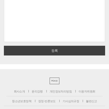
PC버전
회사소개
윤리강령
개인정보처리방침
이용자위원회
청소년보호정책
정정·반론보도
기사심의규정
불편신고