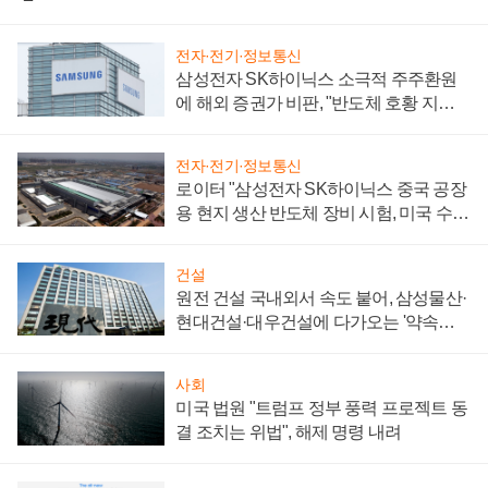
전자·전기·정보통신
삼성전자 SK하이닉스 소극적 주주환원
에 해외 증권가 비판, "반도체 호황 지속
성 의문"
전자·전기·정보통신
로이터 "삼성전자 SK하이닉스 중국 공장
용 현지 생산 반도체 장비 시험, 미국 수출
통제 대비"
건설
원전 건설 국내외서 속도 붙어, 삼성물산·
현대건설·대우건설에 다가오는 '약속의
시간'
사회
미국 법원 "트럼프 정부 풍력 프로젝트 동
결 조치는 위법", 해제 명령 내려