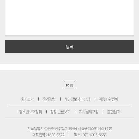
PC버전
회사소개
윤리강령
개인정보처리방침
이용자위원회
청소년보호정책
정정·반론보도
기사심의규정
불편신고
서울특별시 성동구 성수일로 39-34 서울숲더스페이스 12층
대표전화 : 1800-6522
팩스 : 070-4015-8658