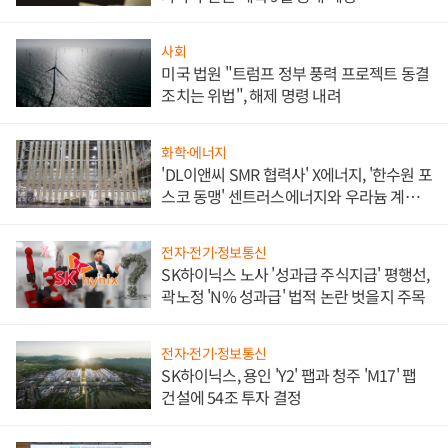
사회
미국 법원 "트럼프 정부 풍력 프로젝트 동결
조치는 위법", 해제 명령 내려
화학·에너지
'DL이앤씨 SMR 협력사' X에너지, '한수원 포
스코 동맹' 센트러스에너지와 우라늄 계약
체결
전자·전기·정보통신
SK하이닉스 노사 '성과급 주식지급' 평행선,
곽노정 'N% 성과급' 법적 논란 벗을지 주목
전자·전기·정보통신
SK하이닉스, 용인 'Y2' 팹과 청주 'M17' 팹
건설에 54조 투자 결정