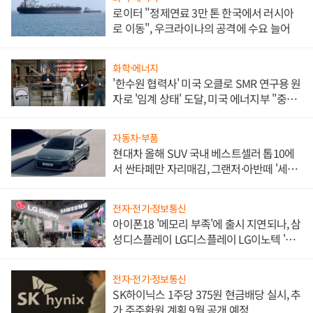
로이터 "정제연료 3만 톤 한국에서 러시아
로 이동", 우크라이나의 공격에 수요 늘어
화학·에너지
'한수원 협력사' 미국 오클로 SMR 연구용 원
자로 '임계 상태' 도달, 미국 에너지부 "중요
한 이정표"
자동차·부품
현대차 올해 SUV 국내 베스트셀러 톱10에
서 싼타페만 자리매김, 그랜저·아반떼 '세단
쌍끌이'로 내수 방어
전자·전기·정보통신
아이폰18 '메모리 부족'에 출시 지연되나, 삼
성디스플레이 LG디스플레이 LG이노텍 '탈
애플' 수익 다각화 속도
전자·전기·정보통신
SK하이닉스 1주당 375원 현금배당 실시, 추
가 주주환원 계획 9월 공개 예정