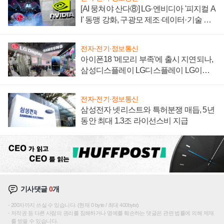
[AI 뭉쳐야 산다⑧] LG·엔비디아 '피지컬 A
I' 동맹 강화, 구광모 제조·데이터·기술 결
집해 종합 로보틱스 기업으로
전자·전기·정보통신
아이폰18 '메모리 부족'에 출시 지연되나,
삼성디스플레이 LG디스플레이 LG이노
텍 '탈애플' 수익 다각화 속도
전자·전기·정보통신
삼성전자 넷리스트와 특허분쟁 매듭, 5년
동안 최대 1.3조 라이선스비 지급
기사댓글
0
개
200자까지 쓰실 수 있습니다. (현재 0 byte / 최대 400byte)
저작권 등 다른 사람의 권리를 침해하거나 명예를 훼손하는 댓글은 관련 법률에 의해 제재
를 받을 수 있습니다.