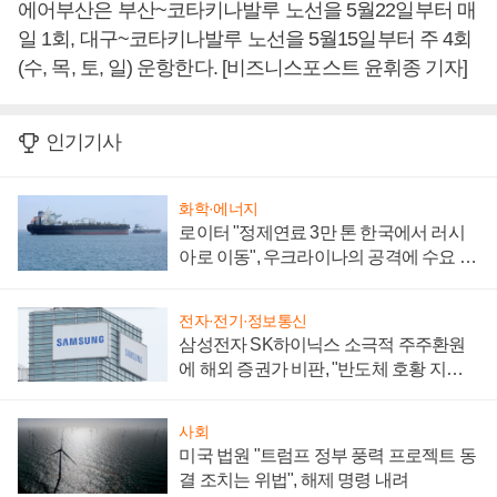
에어부산은 부산~코타키나발루 노선을 5월22일부터 매
일 1회, 대구~코타키나발루 노선을 5월15일부터 주 4회
(수, 목, 토, 일) 운항한다. [비즈니스포스트 윤휘종 기자]
인기기사
화학·에너지
로이터 "정제연료 3만 톤 한국에서 러시
아로 이동", 우크라이나의 공격에 수요 늘
어
전자·전기·정보통신
삼성전자 SK하이닉스 소극적 주주환원
에 해외 증권가 비판, "반도체 호황 지속
성 의문"
사회
미국 법원 "트럼프 정부 풍력 프로젝트 동
결 조치는 위법", 해제 명령 내려