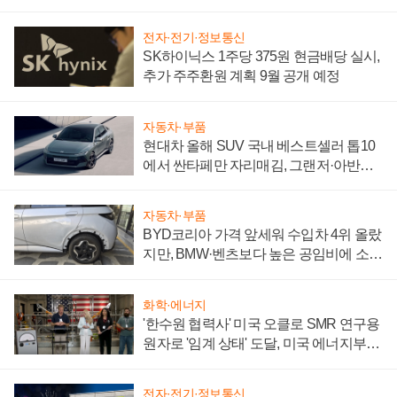
전자·전기·정보통신
SK하이닉스 1주당 375원 현금배당 실시,
추가 주주환원 계획 9월 공개 예정
자동차·부품
현대차 올해 SUV 국내 베스트셀러 톱10
에서 싼타페만 자리매김, 그랜저·아반떼
'세단 쌍끌이'로 내수 방어
자동차·부품
BYD코리아 가격 앞세워 수입차 4위 올랐
지만, BMW·벤츠보다 높은 공임비에 소비
자 불만 폭발
화학·에너지
'한수원 협력사' 미국 오클로 SMR 연구용
원자로 '임계 상태' 도달, 미국 에너지부
"중요한 이정표"
전자·전기·정보통신