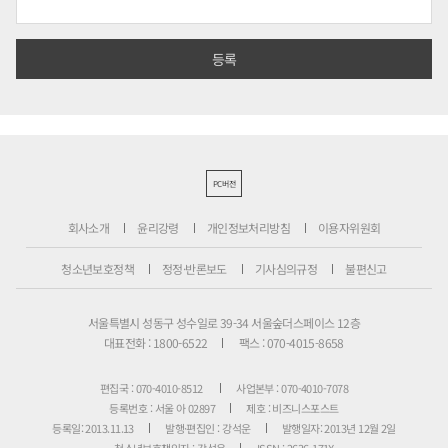
PC버전
회사소개
윤리강령
개인정보처리방침
이용자위원회
청소년보호정책
정정·반론보도
기사심의규정
불편신고
서울특별시 성동구 성수일로 39-34 서울숲더스페이스 12층
대표전화 : 1800-6522
팩스 : 070-4015-8658
편집국 : 070-4010-8512
사업본부 : 070-4010-7078
등록번호 : 서울 아 02897
제호 : 비즈니스포스트
등록일: 2013.11.13
발행·편집인 : 강석운
발행일자: 2013년 12월 2일