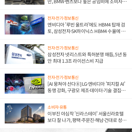
만, BMW·벤츠보다 높은 공임비에 소비자
불만 폭발
전자·전기·정보통신
엔비디아 '루빈 울트라'에도 HBM4 탑재 검
토, 삼성전자·SK하이닉스 HBM4 수율에 주
도권 갈린다
전자·전기·정보통신
삼성전자 넷리스트와 특허분쟁 매듭, 5년 동
안 최대 1.3조 라이선스비 지급
전자·전기·정보통신
[AI 뭉쳐야 산다⑧] LG·엔비디아 '피지컬 AI'
동맹 강화, 구광모 제조·데이터·기술 결집
해 종합 로보틱스 기업으로
소비자·유통
이부진 야심작 '신라스테이' 서울신라호텔
보다 잘 나가, 평택·주문진·해남·건대로 성
장판 더 넓힌다