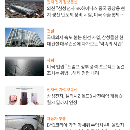
전자·전기·정보통신
외신 "삼성전자 SK하이닉스 중국 공장용 현
지 생산 반도체 장비 시험, 미국 수출통제 대
비"
건설
국내외서 속도 붙는 원전 사업, 삼성물산·현
대건설·대우건설에 다가오는 '약속의 시간'
사회
미국 법원 "트럼프 정부 풍력 프로젝트 동결
조치는 위법", 해제 명령 내려
전자·전기·정보통신
삼성전자, 갤럭시Z 폴드8 사전예약 개통 8
월31일까지 연장
자동차·부품
BYD코리아 가격 앞세워 수입차 4위 올랐지