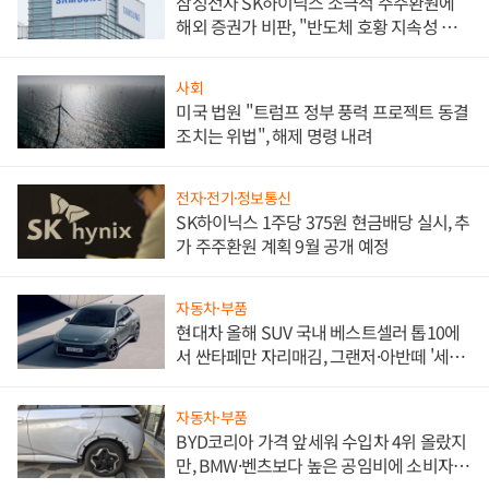
삼성전자 SK하이닉스 소극적 주주환원에
해외 증권가 비판, "반도체 호황 지속성 의
문"
사회
미국 법원 "트럼프 정부 풍력 프로젝트 동결
조치는 위법", 해제 명령 내려
전자·전기·정보통신
SK하이닉스 1주당 375원 현금배당 실시, 추
가 주주환원 계획 9월 공개 예정
자동차·부품
현대차 올해 SUV 국내 베스트셀러 톱10에
서 싼타페만 자리매김, 그랜저·아반떼 '세단
쌍끌이'로 내수 방어
자동차·부품
BYD코리아 가격 앞세워 수입차 4위 올랐지
만, BMW·벤츠보다 높은 공임비에 소비자