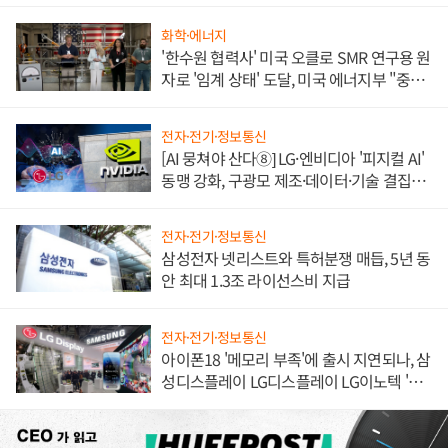
불만 폭발
화학·에너지
'한수원 협력사' 미국 오클로 SMR 연구용 원
자로 '임계 상태' 도달, 미국 에너지부 "중요
한 이정표"
전자·전기·정보통신
[AI 뭉쳐야 산다⑧] LG·엔비디아 '피지컬 AI'
동맹 강화, 구광모 제조·데이터·기술 결집
해 종합 로보틱스 기업으로
전자·전기·정보통신
삼성전자 넷리스트와 특허분쟁 매듭, 5년 동
안 최대 1.3조 라이선스비 지급
전자·전기·정보통신
아이폰18 '메모리 부족'에 출시 지연되나, 삼
성디스플레이 LG디스플레이 LG이노텍 '탈
애플' 수익 다각화 속도