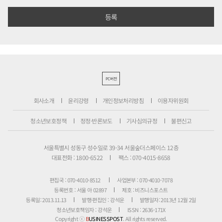
PC버전
회사소개
윤리강령
개인정보처리방침
이용자위원회
청소년보호정책
정정·반론보도
기사심의규정
불편신고
서울특별시 성동구 성수일로 39-34 서울숲더스페이스 12층
대표전화 : 1800-6522
팩스 : 070-4015-8658
편집국 : 070-4010-8512
사업본부 : 070-4010-7078
등록번호 : 서울 아 02897
제호 : 비즈니스포스트
등록일: 2013.11.13
발행·편집인 : 강석운
발행일자: 2013년 12월 2일
청소년보호책임자 : 강석운
ISSN : 2636-171X
Copyright ⓒ
B
USINESSPOST
. All rights reserved.