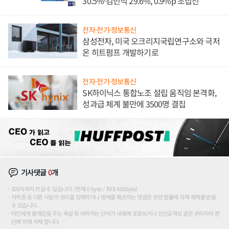
30.5%·김민석 29.6%, 0.9%p 초접전
전자·전기·정보통신
삼성전자, 미국 오크리지국립연구소와 극저
온 히트펌프 개발하기로
전자·전기·정보통신
SK하이닉스 통합노조 설립 움직임 본격화,
성과급 체계 불만에 3500명 결집
기사댓글
0
개
200자까지 쓰실 수 있습니다. (현재 0 byte / 최대 400byte)
저작권 등 다른 사람의 권리를 침해하거나 명예를 훼손하는 댓글은 관련 법률에 의해 제재를 받을
수 있습니다.
타인에게 불쾌감을 주는 욕설 등 비하하는 단어가 내용에 포함되거나 인신공격성 글은 관리자의 판
단에 의해 삭제 합니다.