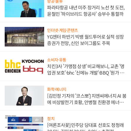
항공·물류
파라타항공 내년 미주 장거리 노선 첫 도전,
윤철민 '하이브리드 항공사' 승부수 통할까
인터넷·게임·콘텐츠
YG엔터 하반기 빅뱅 월드투어로 실적 성장
증권가 전망, 신인 보이그룹도 주목
소비자·유통
치킨3사 '가맹점 상생' 비교해보니, 교촌 '영
업권 보호'·bhc '신메뉴 개발'·BBQ '원가 부
담'
화학·에너지
[김민정 기자의 '코스뽀'] 지엔씨에너지 AI 붐
에 비상발전기 호황, 안병철 친환경 에너지
발전전문기업 향한다
정치
[여론조사꽃] 민주당 당대표 선호도 정청래