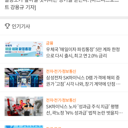
트 강용규 기자]
인기기사
금융
우체국 '매일이자 파킹통장' 5만 계좌 한정
으로 다시 출시, 최고 연 2.0% 금리
전자·전기·정보통신
삼성전자 SK하이닉스 D램 가격에 해외 증
권가 '고점' 시각 나와, 장기 계약에 단점 부
각
전자·전기·정보통신
SK하이닉스 노사 '성과급 주식 지급' 평행
선, 곽노정 'N% 성과급' 법적 논란 벗을지 주
목