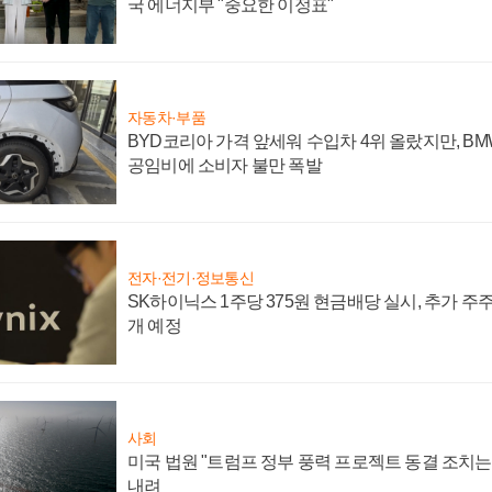
국 에너지부 "중요한 이정표"
자동차·부품
BYD코리아 가격 앞세워 수입차 4위 올랐지만, B
공임비에 소비자 불만 폭발
전자·전기·정보통신
SK하이닉스 1주당 375원 현금배당 실시, 추가 주
개 예정
사회
미국 법원 "트럼프 정부 풍력 프로젝트 동결 조치는 
내려