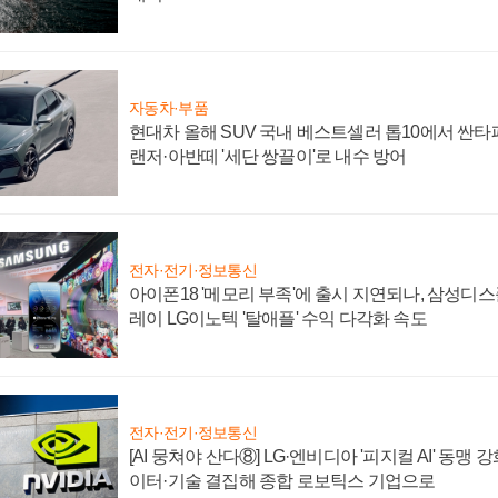
자동차·부품
현대차 올해 SUV 국내 베스트셀러 톱10에서 싼타
랜저·아반떼 '세단 쌍끌이'로 내수 방어
전자·전기·정보통신
아이폰18 '메모리 부족'에 출시 지연되나, 삼성디
레이 LG이노텍 '탈애플' 수익 다각화 속도
전자·전기·정보통신
[AI 뭉쳐야 산다⑧] LG·엔비디아 '피지컬 AI' 동맹 
이터·기술 결집해 종합 로보틱스 기업으로