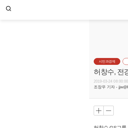
시민과경제
허창수, 전
2019-03-24 08:00:0
조장우 기자 - jjw@bu
허창수
GS그룹