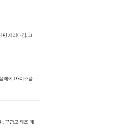
페만 자리매김, 그
스플레이 LG디스플
강화, 구광모 제조·데