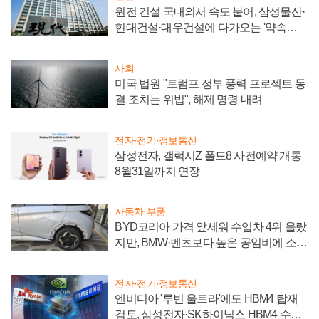
원전 건설 국내외서 속도 붙어, 삼성물산·
현대건설·대우건설에 다가오는 '약속의
시간'
사회
미국 법원 "트럼프 정부 풍력 프로젝트 동
결 조치는 위법", 해제 명령 내려
전자·전기·정보통신
삼성전자, 갤럭시Z 폴드8 사전예약 개통
8월31일까지 연장
자동차·부품
BYD코리아 가격 앞세워 수입차 4위 올랐
지만, BMW·벤츠보다 높은 공임비에 소비
자 불만 폭발
전자·전기·정보통신
엔비디아 '루빈 울트라'에도 HBM4 탑재
검토, 삼성전자·SK하이닉스 HBM4 수율