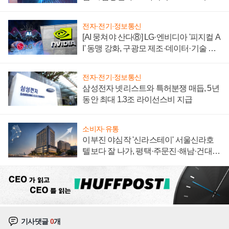
에 주도권 갈린다
전자·전기·정보통신
[AI 뭉쳐야 산다⑧] LG·엔비디아 '피지컬 A
I' 동맹 강화, 구광모 제조·데이터·기술 결
집해 종합 로보틱스 기업으로
전자·전기·정보통신
삼성전자 넷리스트와 특허분쟁 매듭, 5년
동안 최대 1.3조 라이선스비 지급
소비자·유통
이부진 야심작 '신라스테이' 서울신라호
텔보다 잘 나가, 평택·주문진·해남·건대로
성장판 더 넓힌다
기사댓글
0
개