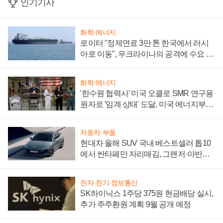
인기기사
화학·에너지
로이터 "정제연료 3만 톤 한국에서 러시
아로 이동", 우크라이나의 공격에 수요 늘
어
화학·에너지
'한수원 협력사' 미국 오클로 SMR 연구용
원자로 '임계 상태' 도달, 미국 에너지부
"중요한 이정표"
자동차·부품
현대차 올해 SUV 국내 베스트셀러 톱10
에서 싼타페만 자리매김, 그랜저·아반떼
'세단 쌍끌이'로 내수 방어
전자·전기·정보통신
SK하이닉스 1주당 375원 현금배당 실시,
추가 주주환원 계획 9월 공개 예정