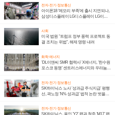
전자·전기·정보통신
아이폰18 '메모리 부족'에 출시 지연되나,
삼성디스플레이 LG디스플레이 LG이노
텍 '탈애플' 수익 다각화 속도
사회
미국 법원 "트럼프 정부 풍력 프로젝트 동
결 조치는 위법", 해제 명령 내려
화학·에너지
'DL이앤씨 SMR 협력사' X에너지, '한수원
포스코 동맹' 센트러스에너지와 우라늄
계약 체결
전자·전기·정보통신
SK하이닉스 노사 '성과급 주식지급' 평행
선, 곽노정 'N% 성과급' 법적 논란 벗을지
주목
전자·전기·정보통신
SK하이닉스, 용인 'Y2' 팹과 청주 'M17' 팹