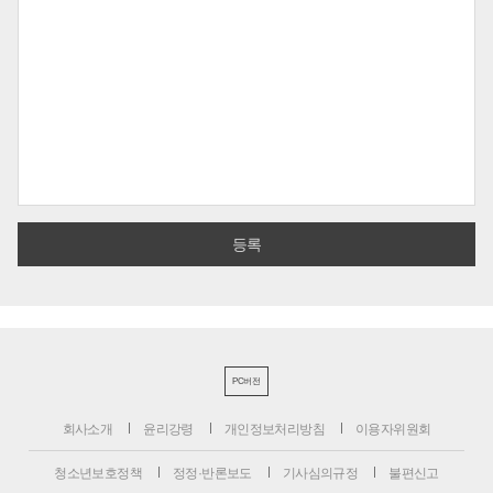
PC버전
회사소개
윤리강령
개인정보처리방침
이용자위원회
청소년보호정책
정정·반론보도
기사심의규정
불편신고