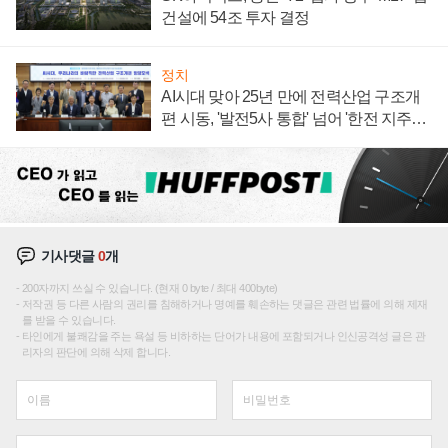
건설에 54조 투자 결정
정치
AI시대 맞아 25년 만에 전력산업 구조개
편 시동, '발전5사 통합' 넘어 '한전 지주사'
재편론도
기사댓글
0
개
200자까지 쓰실 수 있습니다. (현재 0 byte / 최대 400byte)
저작권 등 다른 사람의 권리를 침해하거나 명예를 훼손하는 댓글은 관련 법률에 의해 제재
를 받을 수 있습니다.
타인에게 불쾌감을 주는 욕설 등 비하하는 단어가 내용에 포함되거나 인신공격성 글은 관
리자의 판단에 의해 삭제 합니다.