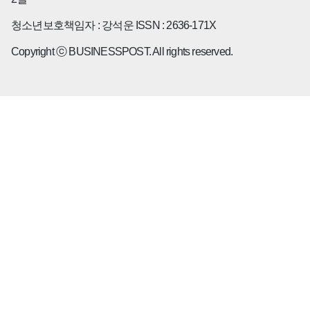
청소년보호책임자 : 강석운
ISSN : 2636-171X
Copyright ⓒ
B
USINESSPOST
. All rights reserved.
Who Is?
대한민국 파워피플
오너기업인
전문경영인
금융/공기업
정치사회
기업별
삼성
현대자동차
SK
LG
롯데
포스코
GS
한화
HD현대
신세계
KT
LS