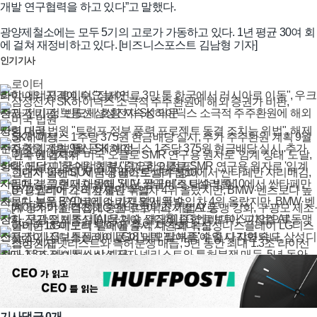
개발 연구협력을 하고 있다”고 말했다.
광양제철소에는 모두 5기의 고로가 가동하고 있다. 1년 평균 30여 회
에 걸쳐 재정비하고 있다. [비즈니스포스트 김남형 기자]
인기기사
화학·에너지
로이터 "정제연료 3만 톤 한국에서 러시아로 이동", 우크라이나의 공격에 수요 늘어
전자·전기·정보통신
삼성전자 SK하이닉스 소극적 주주환원에 해외 증권가 비판, "반도체 호황 지속성 의문"
사회
미국 법원 "트럼프 정부 풍력 프로젝트 동결 조치는 위법", 해제 명령 내려
전자·전기·정보통신
SK하이닉스 1주당 375원 현금배당 실시, 추가 주주환원 계획 9월 공개 예정
화학·에너지
'한수원 협력사' 미국 오클로 SMR 연구용 원자로 '임계 상태' 도달, 미국 에너지부 "중요한 이정표"
자동차·부품
현대차 올해 SUV 국내 베스트셀러 톱10에서 싼타페만 자리매김, 그랜저·아반떼 '세단 쌍끌이'로 내수 방어
자동차·부품
BYD코리아 가격 앞세워 수입차 4위 올랐지만, BMW·벤츠보다 높은 공임비에 소비자 불만 폭발
전자·전기·정보통신
[AI 뭉쳐야 산다⑧] LG·엔비디아 '피지컬 AI' 동맹 강화, 구광모 제조·데이터·기술 결집해 종합 로보틱스 기업으로
전자·전기·정보통신
아이폰18 '메모리 부족'에 출시 지연되나, 삼성디스플레이 LG디스플레이 LG이노텍 '탈애플' 수익 다각화 속도
전자·전기·정보통신
삼성전자 넷리스트와 특허분쟁 매듭, 5년 동안 최대 1.3조 라이선스비 지급
기사댓글
0
개