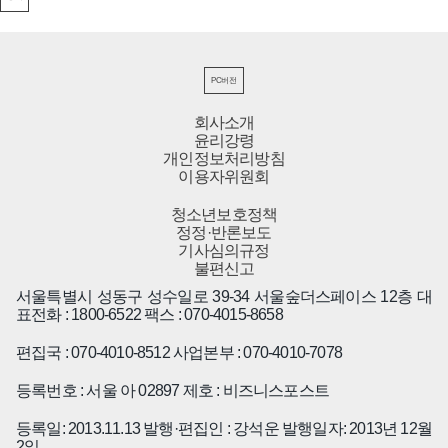
PC버전
회사소개
윤리강령
개인정보처리방침
이용자위원회
청소년보호정책
정정·반론보도
기사심의규정
불편신고
서울특별시 성동구 성수일로 39-34 서울숲더스페이스 12층
대
표전화 : 1800-6522
팩스 : 070-4015-8658
편집국 : 070-4010-8512
사업본부 : 070-4010-7078
등록번호 : 서울 아 02897
제호 : 비즈니스포스트
등록일: 2013.11.13
발행·편집인 : 강석운
발행일자: 2013년 12월
2일