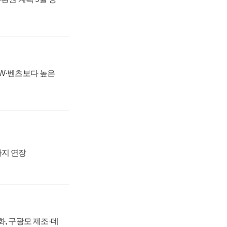
MW·벤츠보다 높은
까지 연장
강화, 구광모 제조·데