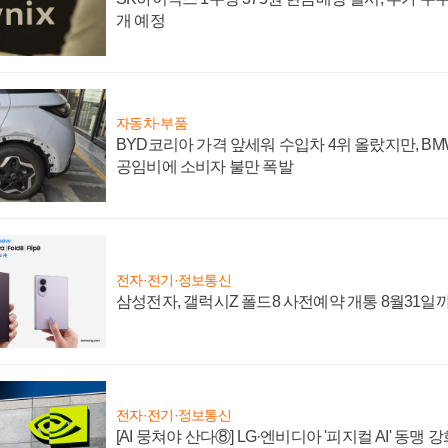
개 예정
자동차·부품
BYD코리아 가격 앞세워 수입차 4위 올랐지만, B
공임비에 소비자 불만 폭발
전자·전기·정보통신
삼성전자, 갤럭시Z 폴드8 사전예약 개통 8월31일
전자·전기·정보통신
[AI 뭉쳐야 산다⑧] LG·엔비디아 '피지컬 AI' 동맹 