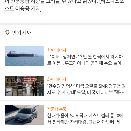
어 신용등급 하향을 고려할 수 있다고 밝혔다. [비즈니스포
스트 이승용 기자]
인기기사
화학·에너지
로이터 "정제연료 3만 톤 한국에서 러시아
로 이동", 우크라이나의 공격에 수요 늘어
화학·에너지
'한수원 협력사' 미국 오클로 SMR 연구용 원
자로 '임계 상태' 도달, 미국 에너지부 "중요
한 이정표"
자동차·부품
현대차 올해 SUV 국내 베스트셀러 톱10에
서 싼타페만 자리매김, 그랜저·아반떼 '세단
쌍끌이'로 내수 방어