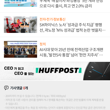
우체국 '매일이자 파킹통장' 5만 계좌 한정
으로 다시 출시, 최고 연 2.0% 금리
전자·전기·정보통신
SK하이닉스 노사 '성과급 주식 지급' 평행
선, 곽노정 'N% 성과급' 법적 논란 벗을지 주
목
정치
AI시대 맞아 25년 만에 전력산업 구조개편
시동, '발전5사 통합' 넘어 '한전 지주사' 재편
론도
기사댓글
0
개
200자까지 쓰실 수 있습니다. (현재 0 byte / 최대 400byte)
저작권 등 다른 사람의 권리를 침해하거나 명예를 훼손하는 댓글은 관련 법률에 의해 제재를 받을
수 있습니다.
타인에게 불쾌감을 주는 욕설 등 비하하는 단어가 내용에 포함되거나 인신공격성 글은 관리자의 판