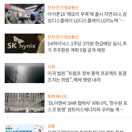
전자·전기·정보통신
아이폰18 '메모리 부족'에 출시 지연되나, 삼
성디스플레이 LG디스플레이 LG이노텍 '탈
애플' 수익 다각화 속도
전자·전기·정보통신
SK하이닉스 1주당 375원 현금배당 실시, 추
가 주주환원 계획 9월 공개 예정
사회
미국 법원 "트럼프 정부 풍력 프로젝트 동결
조치는 위법", 해제 명령 내려
화학·에너지
'DL이앤씨 SMR 협력사' X에너지, '한수원 포
스코 동맹' 센트러스에너지와 우라늄 계약
체결
금융