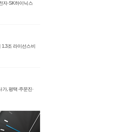
성전자·SK하이닉스
 1.3조 라이선스비
가, 평택·주문진·