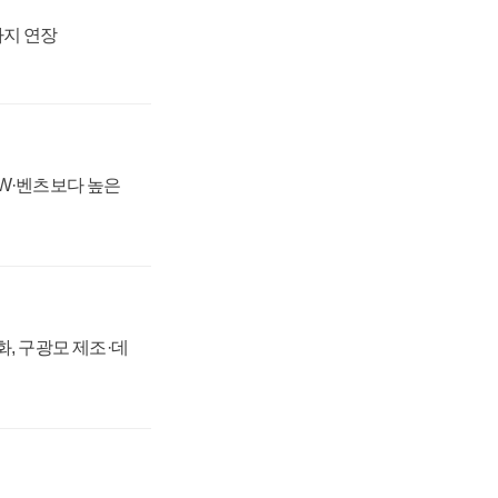
까지 연장
MW·벤츠보다 높은
강화, 구광모 제조·데