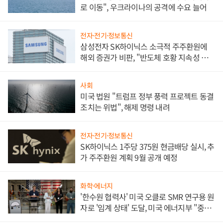
로 이동", 우크라이나의 공격에 수요 늘어
전자·전기·정보통신
삼성전자 SK하이닉스 소극적 주주환원에
해외 증권가 비판, "반도체 호황 지속성 의
문"
사회
미국 법원 "트럼프 정부 풍력 프로젝트 동결
조치는 위법", 해제 명령 내려
전자·전기·정보통신
SK하이닉스 1주당 375원 현금배당 실시, 추
가 주주환원 계획 9월 공개 예정
화학·에너지
'한수원 협력사' 미국 오클로 SMR 연구용 원
자로 '임계 상태' 도달, 미국 에너지부 "중요
한 이정표"