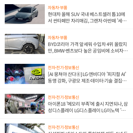
자동차·부품
현대차 올해 SUV 국내 베스트셀러 톱10에
서 싼타페만 자리매김, 그랜저·아반떼 '세단
쌍끌이'로 내수 방어
자동차·부품
BYD코리아 가격 앞세워 수입차 4위 올랐지
만, BMW·벤츠보다 높은 공임비에 소비자
불만 폭발
전자·전기·정보통신
[AI 뭉쳐야 산다⑧] LG·엔비디아 '피지컬 AI'
동맹 강화, 구광모 제조·데이터·기술 결집
해 종합 로보틱스 기업으로
전자·전기·정보통신
아이폰18 '메모리 부족'에 출시 지연되나, 삼
성디스플레이 LG디스플레이 LG이노텍 '탈
애플' 수익 다각화 속도
전자·전기·정보통신