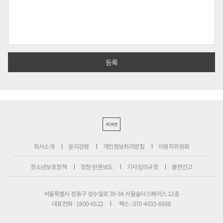
PC버전
회사소개
윤리강령
개인정보처리방침
이용자위원회
청소년보호정책
정정·반론보도
기사심의규정
불편신고
서울특별시 성동구 성수일로 39-34 서울숲더스페이스 12층
대표전화 : 1800-6522
팩스 : 070-4015-8658