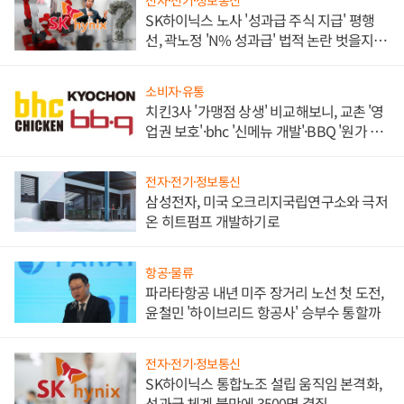
전자·전기·정보통신
SK하이닉스 노사 '성과급 주식 지급' 평행
선, 곽노정 'N% 성과급' 법적 논란 벗을지 주
목
소비자·유통
치킨3사 '가맹점 상생' 비교해보니, 교촌 '영
업권 보호'·bhc '신메뉴 개발'·BBQ '원가 부
담'
전자·전기·정보통신
삼성전자, 미국 오크리지국립연구소와 극저
온 히트펌프 개발하기로
항공·물류
파라타항공 내년 미주 장거리 노선 첫 도전,
윤철민 '하이브리드 항공사' 승부수 통할까
전자·전기·정보통신
SK하이닉스 통합노조 설립 움직임 본격화,
성과급 체계 불만에 3500명 결집