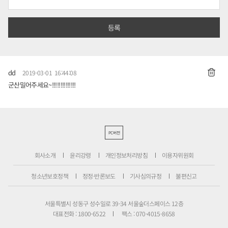
dd
2019-03-01 16:44:08
군산밀어주세요~!!!!!!!!!!!!!!
PC버전
회사소개
윤리강령
개인정보처리방침
이용자위원회
청소년보호정책
정정·반론보도
기사심의규정
불편신고
서울특별시 성동구 성수일로 39-34 서울숲더스페이스 12층
대표전화 : 1800-6522
팩스 : 070-4015-8658