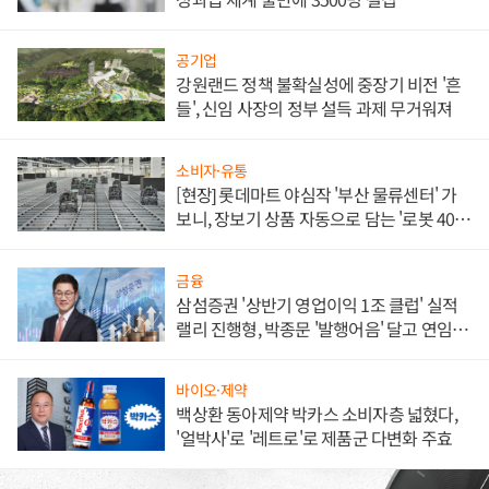
공기업
강원랜드 정책 불확실성에 중장기 비전 '흔
들', 신임 사장의 정부 설득 과제 무거워져
소비자·유통
[현장] 롯데마트 야심작 '부산 물류센터' 가
보니, 장보기 상품 자동으로 담는 '로봇 400
대' 장관
금융
삼섬증권 '상반기 영업이익 1조 클럽' 실적
랠리 진행형, 박종문 '발행어음' 달고 연임 향
하나
바이오·제약
백상환 동아제약 박카스 소비자층 넓혔다,
'얼박사'로 '레트로'로 제품군 다변화 주효