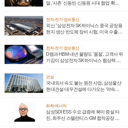
말, '사촌' 신동빈·신동원 시대 협업 확대
일로
전자·전기·정보통신
외신 "삼성전자 SK하이닉스 중국 공장용
현지 생산 반도체 장비 시험, 미국 수출통
제 대비"
전자·전기·정보통신
D램과 HBM 내년 물량도 '품절', 고객사 위
기감이 삼성전자 SK하이닉스 협상력 더
키워
건설
국내외서 속도 붙는 원전 사업, 삼성물산·
현대건설·대우건설에 다가오는 '약속의
시간'
화학·에너지
삼성SDI ESS 수요 급증에 북미 증설 타
진, 최주선 스텔란티스·GM 합작공장 건
설 재추진하나