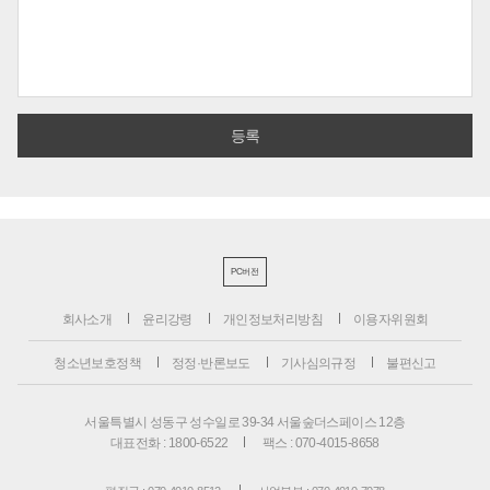
PC버전
회사소개
윤리강령
개인정보처리방침
이용자위원회
청소년보호정책
정정·반론보도
기사심의규정
불편신고
서울특별시 성동구 성수일로 39-34 서울숲더스페이스 12층
대표전화 : 1800-6522
팩스 : 070-4015-8658