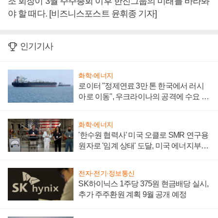
조 회장이 3월 주주총회 이후 한진그룹의 미래를 바라봐
야 할 때다. [비즈니스포스트 윤휘종 기자]
인기기사
화학·에너지
로이터 "정제연료 3만 톤 한국에서 러시
아로 이동", 우크라이나의 공격에 수요 늘
어
화학·에너지
'한수원 협력사' 미국 오클로 SMR 연구용
원자로 '임계 상태' 도달, 미국 에너지부
"중요한 이정표"
전자·전기·정보통신
SK하이닉스 1주당 375원 현금배당 실시,
추가 주주환원 계획 9월 공개 예정