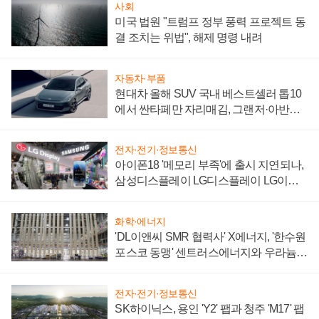
사회
미국 법원 "트럼프 정부 풍력 프로젝트 동
결 조치는 위법", 해제 명령 내려
자동차·부품
현대차 올해 SUV 국내 베스트셀러 톱10
에서 싼타페만 자리매김, 그랜저·아반떼
'세단 쌍끌이'로 내수 방어
전자·전기·정보통신
아이폰18 '메모리 부족'에 출시 지연되나,
삼성디스플레이 LG디스플레이 LG이노
텍 '탈애플' 수익 다각화 속도
화학·에너지
'DL이앤씨 SMR 협력사' X에너지, '한수원
포스코 동맹' 센트러스에너지와 우라늄
계약 체결
전자·전기·정보통신
SK하이닉스, 용인 'Y2' 팹과 청주 'M17' 팹