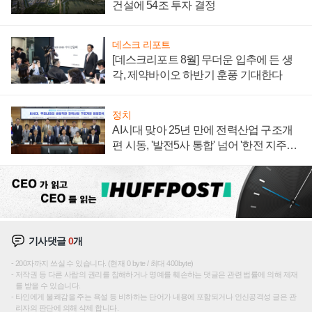
건설에 54조 투자 결정
데스크 리포트
[데스크리포트 8월] 무더운 입추에 든 생
각, 제약바이오 하반기 훈풍 기대한다
정치
AI시대 맞아 25년 만에 전력산업 구조개
편 시동, '발전5사 통합' 넘어 '한전 지주사'
재편론도
기사댓글
0
개
200자까지 쓰실 수 있습니다. (현재 0 byte / 최대 400byte)
저작권 등 다른 사람의 권리를 침해하거나 명예를 훼손하는 댓글은 관련 법률에 의해 제재
를 받을 수 있습니다.
타인에게 불쾌감을 주는 욕설 등 비하하는 단어가 내용에 포함되거나 인신공격성 글은 관
리자의 판단에 의해 삭제 합니다.