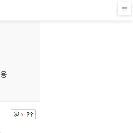
적용
0
.