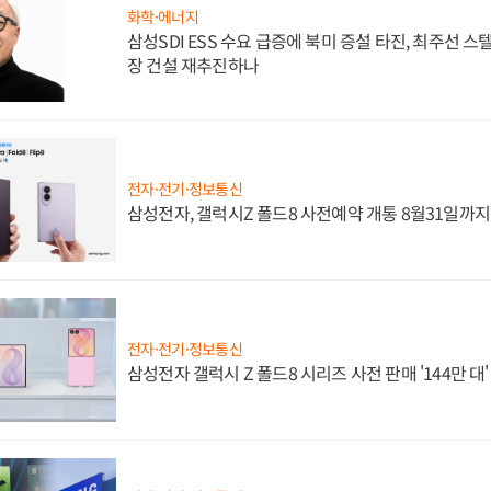
화학·에너지
삼성SDI ESS 수요 급증에 북미 증설 타진, 최주선 
장 건설 재추진하나
전자·전기·정보통신
삼성전자, 갤럭시Z 폴드8 사전예약 개통 8월31일까
전자·전기·정보통신
삼성전자 갤럭시 Z 폴드8 시리즈 사전 판매 '144만 대