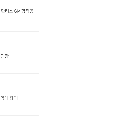
스텔란티스·GM 합작공
지 연장
' 역대 최대