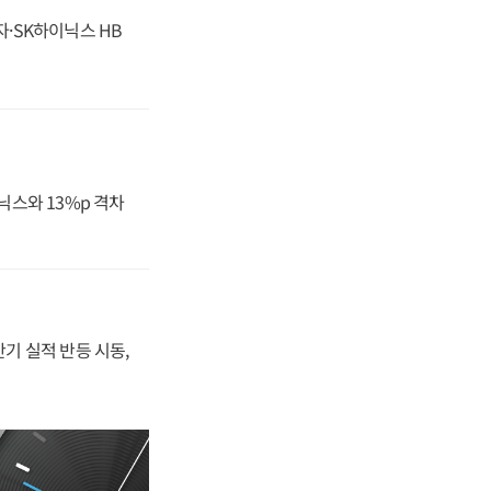
자·SK하이닉스 HB
닉스와 13%p 격차
반기 실적 반등 시동,