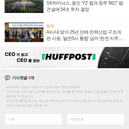
SK하이닉스, 용인 'Y2' 팹과 청주 'M17' 팹
건설에 54조 투자 결정
정치
AI시대 맞아 25년 만에 전력산업 구조개
편 시동, '발전5사 통합' 넘어 '한전 지주사'
재편론도
기사댓글
0
개
200자까지 쓰실 수 있습니다. (현재 0 byte / 최대 400byte)
저작권 등 다른 사람의 권리를 침해하거나 명예를 훼손하는 댓글은 관련 법률에 의해 제재
를 받을 수 있습니다.
타인에게 불쾌감을 주는 욕설 등 비하하는 단어가 내용에 포함되거나 인신공격성 글은 관
리자의 판단에 의해 삭제 합니다.