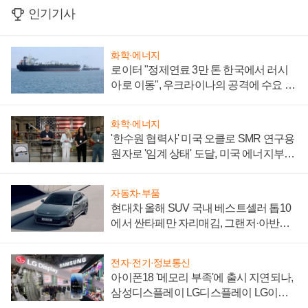
인기기사
화학·에너지
로이터 "정제연료 3만 톤 한국에서 러시
아로 이동", 우크라이나의 공격에 수요 늘
어
화학·에너지
'한수원 협력사' 미국 오클로 SMR 연구용
원자로 '임계 상태' 도달, 미국 에너지부
"중요한 이정표"
자동차·부품
현대차 올해 SUV 국내 베스트셀러 톱10
에서 싼타페만 자리매김, 그랜저·아반떼
'세단 쌍끌이'로 내수 방어
전자·전기·정보통신
아이폰18 '메모리 부족'에 출시 지연되나,
삼성디스플레이 LG디스플레이 LG이노
텍 '탈애플' 수익 다각화 속도