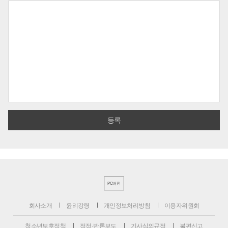
PC버전
회사소개
윤리강령
개인정보처리방침
이용자위원회
청소년보호정책
정정·반론보도
기사심의규정
불편신고