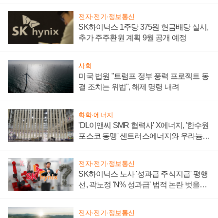
전자·전기·정보통신
SK하이닉스 1주당 375원 현금배당 실시,
추가 주주환원 계획 9월 공개 예정
사회
미국 법원 "트럼프 정부 풍력 프로젝트 동
결 조치는 위법", 해제 명령 내려
화학·에너지
'DL이앤씨 SMR 협력사' X에너지, '한수원
포스코 동맹' 센트러스에너지와 우라늄
계약 체결
전자·전기·정보통신
SK하이닉스 노사 '성과급 주식지급' 평행
선, 곽노정 'N% 성과급' 법적 논란 벗을지
주목
전자·전기·정보통신