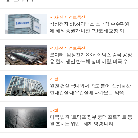
전자·전기·정보통신
삼성전자 SK하이닉스 소극적 주주환원
에 해외 증권가 비판, "반도체 호황 지속
성 의문"
전자·전기·정보통신
로이터 "삼성전자 SK하이닉스 중국 공장
용 현지 생산 반도체 장비 시험, 미국 수출
통제 대비"
건설
원전 건설 국내외서 속도 붙어, 삼성물산·
현대건설·대우건설에 다가오는 '약속의
시간'
사회
미국 법원 "트럼프 정부 풍력 프로젝트 동
결 조치는 위법", 해제 명령 내려