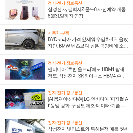
전자·전기·정보통신
삼성전자, 갤럭시Z 폴드8 사전예약 개통
8월31일까지 연장
자동차·부품
BYD코리아 가격 앞세워 수입차 4위 올랐
지만, BMW·벤츠보다 높은 공임비에 소비
자 불만 폭발
전자·전기·정보통신
엔비디아 '루빈 울트라'에도 HBM4 탑재
검토, 삼성전자·SK하이닉스 HBM4 수율
에 주도권 갈린다
전자·전기·정보통신
[AI 뭉쳐야 산다⑧] LG·엔비디아 '피지컬 A
I' 동맹 강화, 구광모 제조·데이터·기술 결
집해 종합 로보틱스 기업으로
전자·전기·정보통신
삼성전자 넷리스트와 특허분쟁 매듭, 5년