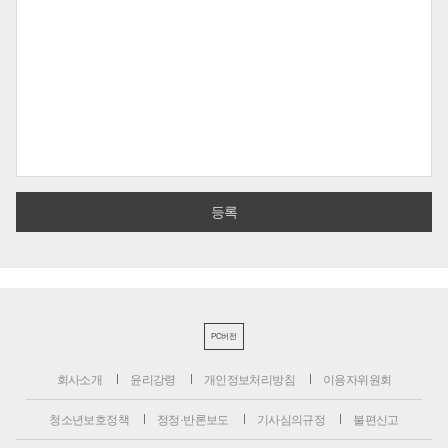
PC버전
회사소개
윤리강령
개인정보처리방침
이용자위원회
청소년보호정책
정정·반론보도
기사심의규정
불편신고