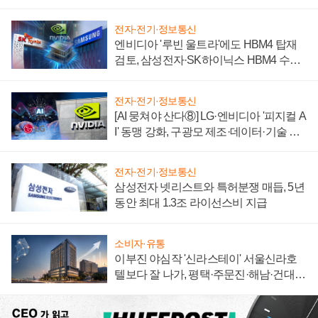
자 불만 폭발
전자·전기·정보통신
엔비디아 '루빈 울트라'에도 HBM4 탑재
검토, 삼성전자·SK하이닉스 HBM4 수율
에 주도권 갈린다
전자·전기·정보통신
[AI 뭉쳐야 산다⑧] LG·엔비디아 '피지컬 A
I' 동맹 강화, 구광모 제조·데이터·기술 결
집해 종합 로보틱스 기업으로
전자·전기·정보통신
삼성전자 넷리스트와 특허분쟁 매듭, 5년
동안 최대 1.3조 라이선스비 지급
소비자·유통
이부진 야심작 '신라스테이' 서울신라호
텔보다 잘 나가, 평택·주문진·해남·건대로
성장판 더 넓힌다