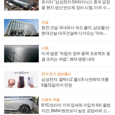
로이터 "삼성전자 SK하이닉스 중국 공장
용 현지 생산 반도체 장비 시험, 미국 수출
통제 대비"
건설
원전 건설 국내외서 속도 붙어, 삼성물산·
현대건설·대우건설에 다가오는 '약속의
시간'
사회
미국 법원 "트럼프 정부 풍력 프로젝트 동
결 조치는 위법", 해제 명령 내려
전자·전기·정보통신
삼성전자, 갤럭시Z 폴드8 사전예약 개통
8월31일까지 연장
자동차·부품
BYD코리아 가격 앞세워 수입차 4위 올랐
지만, BMW·벤츠보다 높은 공임비에 소비