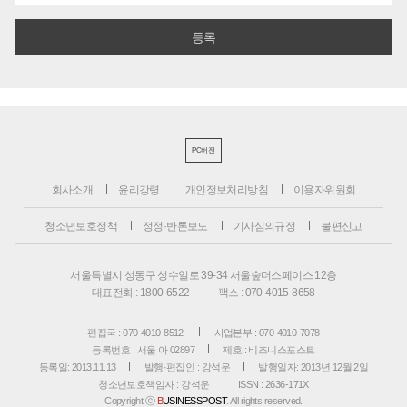
PC버전
회사소개
윤리강령
개인정보처리방침
이용자위원회
청소년보호정책
정정·반론보도
기사심의규정
불편신고
서울특별시 성동구 성수일로 39-34 서울숲더스페이스 12층
대표전화 : 1800-6522
팩스 : 070-4015-8658
편집국 : 070-4010-8512
사업본부 : 070-4010-7078
등록번호 : 서울 아 02897
제호 : 비즈니스포스트
등록일: 2013.11.13
발행·편집인 : 강석운
발행일자: 2013년 12월 2일
청소년보호책임자 : 강석운
ISSN : 2636-171X
Copyright ⓒ
B
USINESSPOST
. All rights reserved.