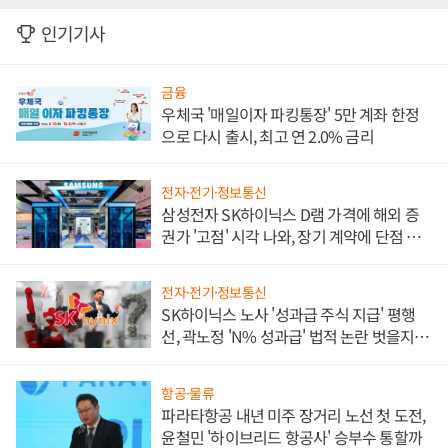
인기기사
금융
우체국 '매일이자 파킹통장' 5만 계좌 한정
으로 다시 출시, 최고 연 2.0% 금리
전자·전기·정보통신
삼성전자 SK하이닉스 D램 가격에 해외 증
권가 '고점' 시각 나와, 장기 계약에 단점 부
각
전자·전기·정보통신
SK하이닉스 노사 '성과급 주식 지급' 평행
선, 곽노정 'N% 성과급' 법적 논란 벗을지 주
목
항공·물류
파라타항공 내년 미주 장거리 노선 첫 도전,
윤철민 '하이브리드 항공사' 승부수 통할까