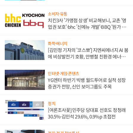
소비자·유통
치킨3사 '가맹점 상생' 비교해보니, 교촌 '영
업권 보호'·bhc '신메뉴 개발'·BBQ '원가 부
담'
화학·에너지
[김민정 기자의 '코스뽀'] 지엔씨에너지 AI 붐
에 비상발전기 호황, 안병철 친환경 에너지
발전전문기업 향한다
인터넷·게임·콘텐츠
YG엔터 하반기 빅뱅 월드투어로 실적 성장
증권가 전망, 신인 보이그룹도 주목
정치
[여론조사꽃] 민주당 당대표 선호도 정청래
30.5%·김민석 29.6%, 0.9%p 초접전