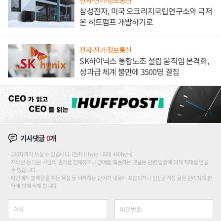
전자·전기·정보통신
삼성전자, 미국 오크리지국립연구소와 극저
온 히트펌프 개발하기로
전자·전기·정보통신
SK하이닉스 통합노조 설립 움직임 본격화,
성과급 체계 불만에 3500명 결집
기사댓글
0
개
200자까지 쓰실 수 있습니다. (현재 0 byte / 최대 400byte)
저작권 등 다른 사람의 권리를 침해하거나 명예를 훼손하는 댓글은 관련 법률에 의해 제재를 받을
수 있습니다.
타인에게 불쾌감을 주는 욕설 등 비하하는 단어가 내용에 포함되거나 인신공격성 글은 관리자의 판
단에 의해 삭제 합니다.