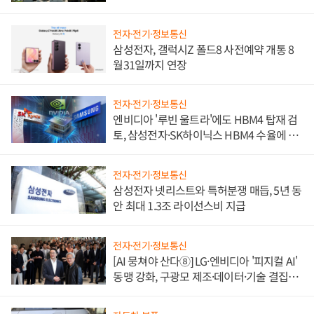
전자·전기·정보통신
삼성전자, 갤럭시Z 폴드8 사전예약 개통 8
월31일까지 연장
전자·전기·정보통신
엔비디아 '루빈 울트라'에도 HBM4 탑재 검
토, 삼성전자·SK하이닉스 HBM4 수율에 주
도권 갈린다
전자·전기·정보통신
삼성전자 넷리스트와 특허분쟁 매듭, 5년 동
안 최대 1.3조 라이선스비 지급
전자·전기·정보통신
[AI 뭉쳐야 산다⑧] LG·엔비디아 '피지컬 AI'
동맹 강화, 구광모 제조·데이터·기술 결집
해 종합 로보틱스 기업으로