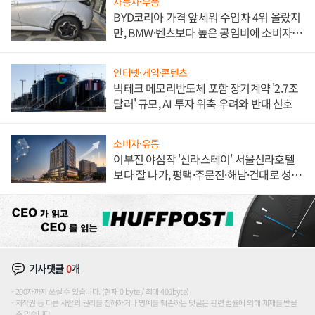
자동차·부품
BYD코리아 가격 앞세워 수입차 4위 올랐지
만, BMW·벤츠보다 높은 공임비에 소비자
불만 폭발
인터넷·게임·콘텐츠
빅테크 메모리반도체 포함 장기계약 '2.7조
달러' 규모, AI 투자 위축 우려와 반대 신호
소비자·유통
이부진 야심작 '신라스테이' 서울신라호텔
보다 잘 나가, 평택·주문진·해남·건대로 성
장판 더 넓힌다
기사댓글
0
개
200자까지 쓰실 수 있습니다. (현재 0 byte / 최대 400byte)
저작권 등 다른 사람의 권리를 침해하거나 명예를 훼손하는 댓글은 관련 법률에 의해 제재를 받을
수 있습니다.