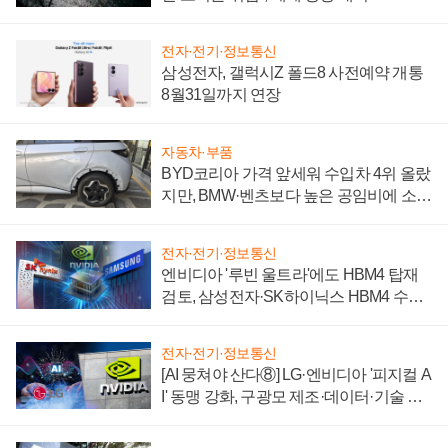
전자·전기·정보통신
삼성전자, 갤럭시Z 폴드8 사전예약 개통
8월31일까지 연장
자동차·부품
BYD코리아 가격 앞세워 수입차 4위 올랐
지만, BMW·벤츠보다 높은 공임비에 소비
자 불만 폭발
전자·전기·정보통신
엔비디아 '루빈 울트라'에도 HBM4 탑재
검토, 삼성전자·SK하이닉스 HBM4 수율
에 주도권 갈린다
전자·전기·정보통신
[AI 뭉쳐야 산다⑧] LG·엔비디아 '피지컬 A
I' 동맹 강화, 구광모 제조·데이터·기술 결
집해 종합 로보틱스 기업으로