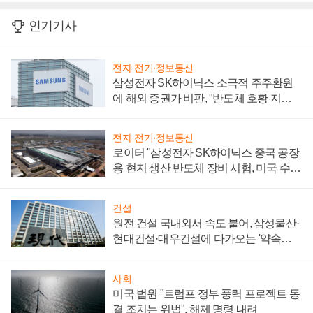
인기기사
전자·전기·정보통신
삼성전자 SK하이닉스 소극적 주주환원
에 해외 증권가 비판, "반도체 호황 지속
성 의문"
전자·전기·정보통신
로이터 "삼성전자 SK하이닉스 중국 공장
용 현지 생산 반도체 장비 시험, 미국 수출
통제 대비"
건설
원전 건설 국내외서 속도 붙어, 삼성물산·
현대건설·대우건설에 다가오는 '약속의
시간'
사회
미국 법원 "트럼프 정부 풍력 프로젝트 동
결 조치는 위법", 해제 명령 내려