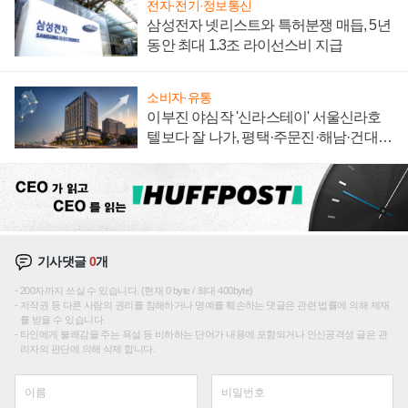
전자·전기·정보통신
삼성전자 넷리스트와 특허분쟁 매듭, 5년
동안 최대 1.3조 라이선스비 지급
소비자·유통
이부진 야심작 '신라스테이' 서울신라호
텔보다 잘 나가, 평택·주문진·해남·건대로
성장판 더 넓힌다
기사댓글
0
개
200자까지 쓰실 수 있습니다. (현재 0 byte / 최대 400byte)
저작권 등 다른 사람의 권리를 침해하거나 명예를 훼손하는 댓글은 관련 법률에 의해 제재
를 받을 수 있습니다.
타인에게 불쾌감을 주는 욕설 등 비하하는 단어가 내용에 포함되거나 인신공격성 글은 관
리자의 판단에 의해 삭제 합니다.