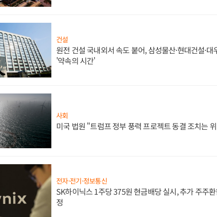
건설
원전 건설 국내외서 속도 붙어, 삼성물산·현대건설·
'약속의 시간'
사회
미국 법원 "트럼프 정부 풍력 프로젝트 동결 조치는 위
전자·전기·정보통신
SK하이닉스 1주당 375원 현금배당 실시, 추가 주주환
정