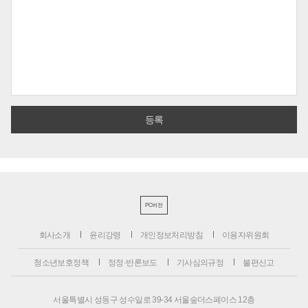
PC버전
회사소개
윤리강령
개인정보처리방침
이용자위원회
청소년보호정책
정정·반론보도
기사심의규정
불편신고
서울특별시 성동구 성수일로 39-34 서울숲더스페이스 12층