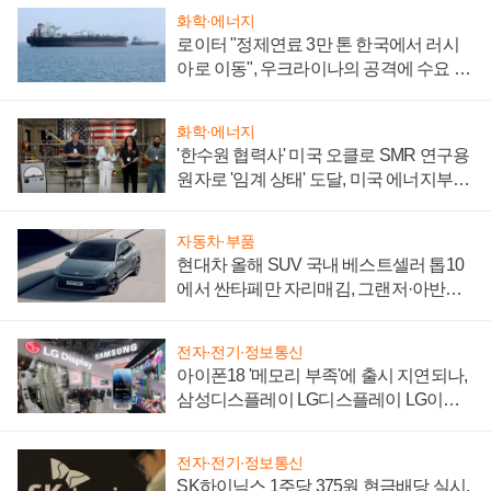
화학·에너지
로이터 "정제연료 3만 톤 한국에서 러시
아로 이동", 우크라이나의 공격에 수요 늘
어
화학·에너지
'한수원 협력사' 미국 오클로 SMR 연구용
원자로 '임계 상태' 도달, 미국 에너지부
"중요한 이정표"
자동차·부품
현대차 올해 SUV 국내 베스트셀러 톱10
에서 싼타페만 자리매김, 그랜저·아반떼
'세단 쌍끌이'로 내수 방어
전자·전기·정보통신
아이폰18 '메모리 부족'에 출시 지연되나,
삼성디스플레이 LG디스플레이 LG이노
텍 '탈애플' 수익 다각화 속도
전자·전기·정보통신
SK하이닉스 1주당 375원 현금배당 실시,