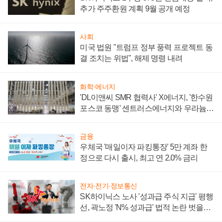
추가 주주환원 계획 9월 공개 예정
사회
미국 법원 "트럼프 정부 풍력 프로젝트 동
결 조치는 위법", 해제 명령 내려
화학·에너지
'DL이앤씨 SMR 협력사' X에너지, '한수원
포스코 동맹' 센트러스에너지와 우라늄
계약 체결
금융
우체국 '매일이자 파킹통장' 5만 계좌 한
정으로 다시 출시, 최고 연 2.0% 금리
전자·전기·정보통신
SK하이닉스 노사 '성과급 주식 지급' 평행
선, 곽노정 'N% 성과급' 법적 논란 벗을지
주목