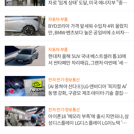
자로 '임계 상태' 도달, 미국 에너지부 "중요
한 이정표"
자동차·부품
BYD코리아 가격 앞세워 수입차 4위 올랐지
만, BMW·벤츠보다 높은 공임비에 소비자
불만 폭발
자동차·부품
현대차 올해 SUV 국내 베스트셀러 톱10에
서 싼타페만 자리매김, 그랜저·아반떼 '세단
쌍끌이'로 내수 방어
전자·전기·정보통신
[AI 뭉쳐야 산다⑧] LG·엔비디아 '피지컬 AI'
동맹 강화, 구광모 제조·데이터·기술 결집
해 종합 로보틱스 기업으로
전자·전기·정보통신
아이폰18 '메모리 부족'에 출시 지연되나, 삼
성디스플레이 LG디스플레이 LG이노텍 '탈
애플' 수익 다각화 속도