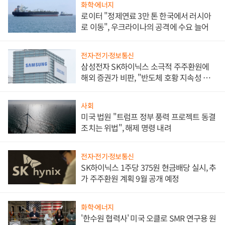
화학·에너지
로이터 "정제연료 3만 톤 한국에서 러시아
로 이동", 우크라이나의 공격에 수요 늘어
전자·전기·정보통신
삼성전자 SK하이닉스 소극적 주주환원에
해외 증권가 비판, "반도체 호황 지속성 의
문"
사회
미국 법원 "트럼프 정부 풍력 프로젝트 동결
조치는 위법", 해제 명령 내려
전자·전기·정보통신
SK하이닉스 1주당 375원 현금배당 실시, 추
가 주주환원 계획 9월 공개 예정
화학·에너지
'한수원 협력사' 미국 오클로 SMR 연구용 원