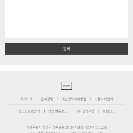
PC버전
회사소개
윤리강령
개인정보처리방침
이용자위원회
청소년보호정책
정정·반론보도
기사심의규정
불편신고
서울특별시 성동구 성수일로 39-34 서울숲더스페이스 12층
대표전화 : 1800-6522
팩스 : 070-4015-8658