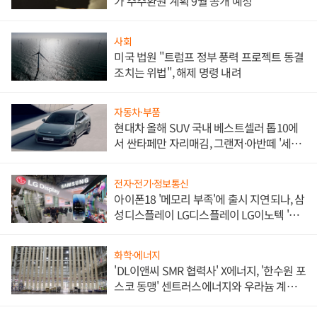
가 주주환원 계획 9월 공개 예정
사회
미국 법원 "트럼프 정부 풍력 프로젝트 동결
조치는 위법", 해제 명령 내려
자동차·부품
현대차 올해 SUV 국내 베스트셀러 톱10에
서 싼타페만 자리매김, 그랜저·아반떼 '세단
쌍끌이'로 내수 방어
전자·전기·정보통신
아이폰18 '메모리 부족'에 출시 지연되나, 삼
성디스플레이 LG디스플레이 LG이노텍 '탈
애플' 수익 다각화 속도
화학·에너지
'DL이앤씨 SMR 협력사' X에너지, '한수원 포
스코 동맹' 센트러스에너지와 우라늄 계약
체결