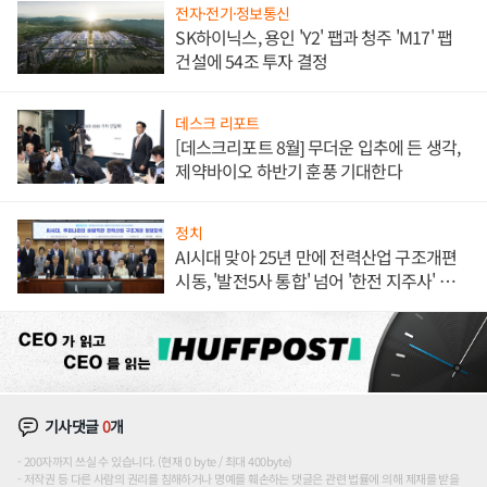
전자·전기·정보통신
SK하이닉스, 용인 'Y2' 팹과 청주 'M17' 팹
건설에 54조 투자 결정
데스크 리포트
[데스크리포트 8월] 무더운 입추에 든 생각,
제약바이오 하반기 훈풍 기대한다
정치
AI시대 맞아 25년 만에 전력산업 구조개편
시동, '발전5사 통합' 넘어 '한전 지주사' 재편
론도
기사댓글
0
개
200자까지 쓰실 수 있습니다. (현재 0 byte / 최대 400byte)
저작권 등 다른 사람의 권리를 침해하거나 명예를 훼손하는 댓글은 관련 법률에 의해 제재를 받을