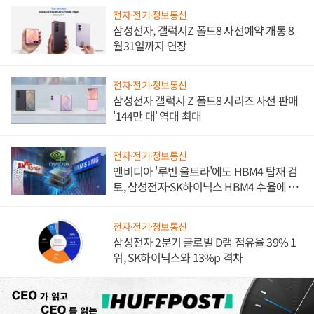
전자·전기·정보통신
삼성전자, 갤럭시Z 폴드8 사전예약 개통 8
월31일까지 연장
전자·전기·정보통신
삼성전자 갤럭시 Z 폴드8 시리즈 사전 판매
'144만 대' 역대 최대
전자·전기·정보통신
엔비디아 '루빈 울트라'에도 HBM4 탑재 검
토, 삼성전자·SK하이닉스 HBM4 수율에 주
도권 갈린다
전자·전기·정보통신
삼성전자 2분기 글로벌 D램 점유율 39% 1
위, SK하이닉스와 13%p 격차