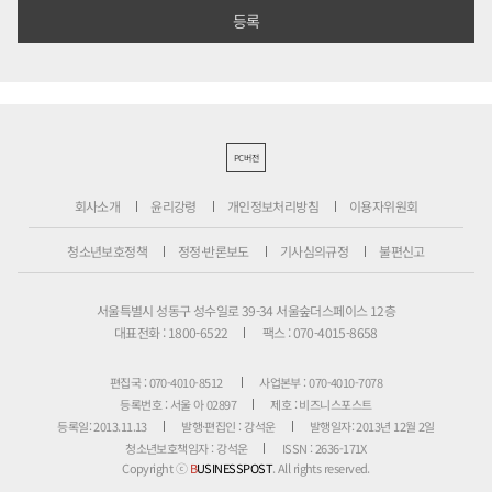
PC버전
회사소개
윤리강령
개인정보처리방침
이용자위원회
청소년보호정책
정정·반론보도
기사심의규정
불편신고
서울특별시 성동구 성수일로 39-34 서울숲더스페이스 12층
대표전화 : 1800-6522
팩스 : 070-4015-8658
편집국 : 070-4010-8512
사업본부 : 070-4010-7078
등록번호 : 서울 아 02897
제호 : 비즈니스포스트
등록일: 2013.11.13
발행·편집인 : 강석운
발행일자: 2013년 12월 2일
청소년보호책임자 : 강석운
ISSN : 2636-171X
Copyright ⓒ
B
USINESSPOST
. All rights reserved.