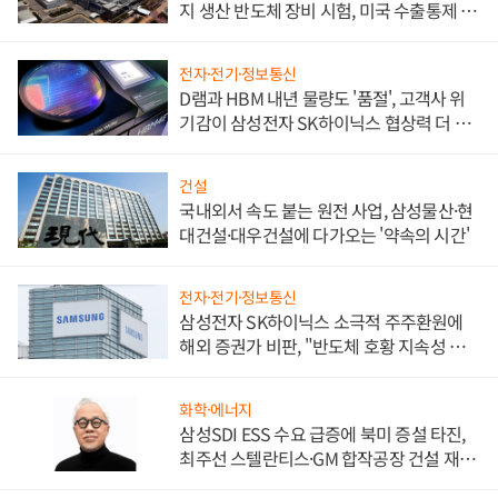
지 생산 반도체 장비 시험, 미국 수출통제 대
비"
전자·전기·정보통신
D램과 HBM 내년 물량도 '품절', 고객사 위
기감이 삼성전자 SK하이닉스 협상력 더 키
워
건설
국내외서 속도 붙는 원전 사업, 삼성물산·현
대건설·대우건설에 다가오는 '약속의 시간'
전자·전기·정보통신
삼성전자 SK하이닉스 소극적 주주환원에
해외 증권가 비판, "반도체 호황 지속성 의
문"
화학·에너지
삼성SDI ESS 수요 급증에 북미 증설 타진,
최주선 스텔란티스·GM 합작공장 건설 재추
진하나