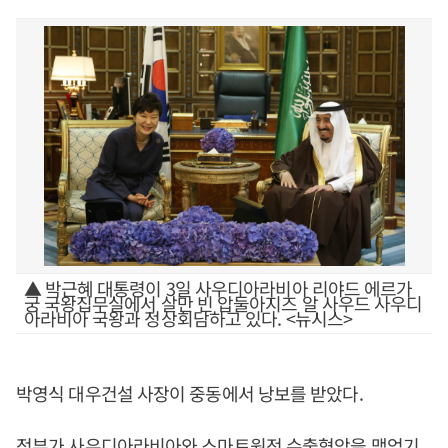
▲ 박근혜 대통령이 3일 사우디아라비아 리야드 에르가
궁 국왕집무실에서 살만 빈 압둘아지즈 알 사우드 사우디
아라비아 국왕과 정상회담하고 있다. <뉴시스>
박영식 대우건설 사장이 중동에서 낭보를 받았다.
정부가 사우디아라비아와 스마트원전 수출협악을 맺었기