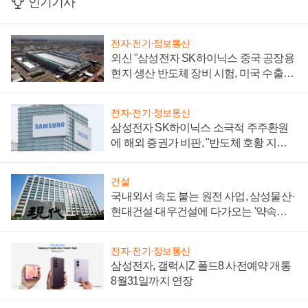
인기기사
전자·전기·정보통신
외신 "삼성전자 SK하이닉스 중국 공장용
현지 생산 반도체 장비 시험, 미국 수출통
제 대비"
전자·전기·정보통신
삼성전자 SK하이닉스 소극적 주주환원
에 해외 증권가 비판, "반도체 호황 지속
성 의문"
건설
국내외서 속도 붙는 원전 사업, 삼성물산·
현대건설·대우건설에 다가오는 '약속의
시간'
전자·전기·정보통신
삼성전자, 갤럭시Z 폴드8 사전예약 개통
8월31일까지 연장