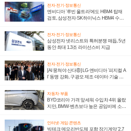
전자·전기·정보통신
엔비디아 '루빈 울트라'에도 HBM4 탑재
검토, 삼성전자·SK하이닉스 HBM4 수율
에 주도권 갈린다
전자·전기·정보통신
삼성전자 넷리스트와 특허분쟁 매듭, 5년
동안 최대 1.3조 라이선스비 지급
전자·전기·정보통신
[AI 뭉쳐야 산다⑧] LG·엔비디아 '피지컬 A
I' 동맹 강화, 구광모 제조·데이터·기술 결
집해 종합 로보틱스 기업으로
자동차·부품
BYD코리아 가격 앞세워 수입차 4위 올랐
지만, BMW·벤츠보다 높은 공임비에 소비
자 불만 폭발
인터넷·게임·콘텐츠
빅테크 메모리반도체 포함 장기계약 '2.7