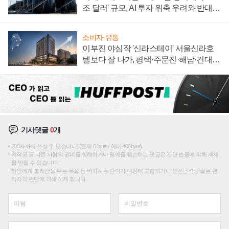
조 달러' 규모, AI 투자 위축 우려와 반대
신호
소비자·유통
이부진 야심작 '신라스테이' 서울신라호
텔보다 잘 나가, 평택·주문진·해남·건대로
성장판 더 넓힌다
기사댓글
0
개
200자까지 쓰실 수 있습니다. (현재 0 byte / 최대 400byte)
저작권 등 다른 사람의 권리를 침해하거나 명예를 훼손하는 댓글은 관련 법률에 의해 제재
를 받을 수 있습니다.
타인에게 불쾌감을 주는 욕설 등 비하하는 단어가 내용에 포함되거나 인신공격성 글은 관
리자의 판단에 의해 삭제 합니다.