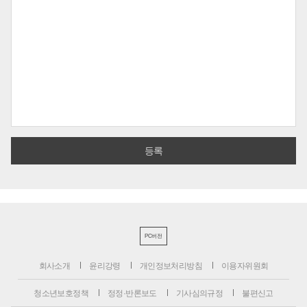
PC버전
회사소개
윤리강령
개인정보처리방침
이용자위원회
청소년보호정책
정정·반론보도
기사심의규정
불편신고