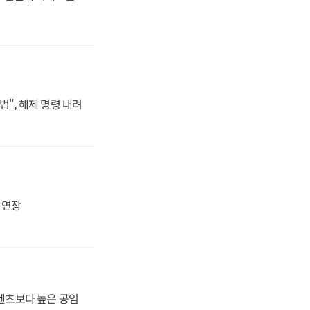
법", 해제 명령 내려
지 연장
·벤츠보다 높은 공임