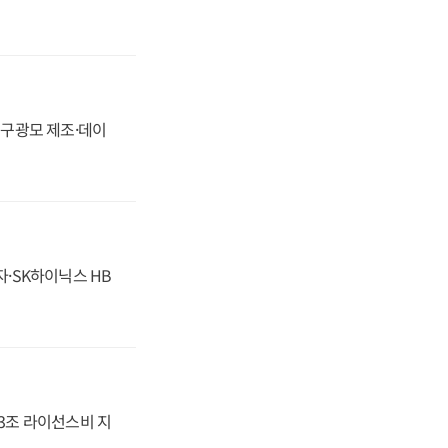
화, 구광모 제조·데이
자·SK하이닉스 HB
.3조 라이선스비 지