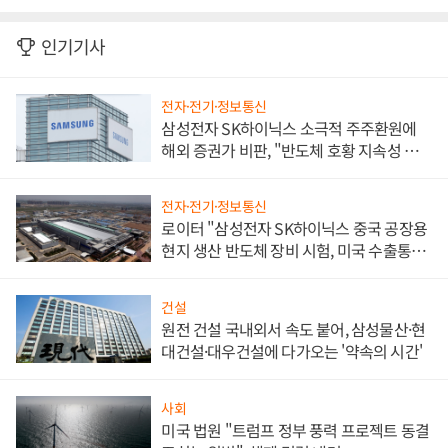
인기기사
전자·전기·정보통신
삼성전자 SK하이닉스 소극적 주주환원에
해외 증권가 비판, "반도체 호황 지속성 의
문"
전자·전기·정보통신
로이터 "삼성전자 SK하이닉스 중국 공장용
현지 생산 반도체 장비 시험, 미국 수출통제
대비"
건설
원전 건설 국내외서 속도 붙어, 삼성물산·현
대건설·대우건설에 다가오는 '약속의 시간'
사회
미국 법원 "트럼프 정부 풍력 프로젝트 동결