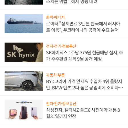
조치는 위법", 해제 명령 내려
화학·에너지
로이터 "정제연료 3만 톤 한국에서 러시아
로 이동", 우크라이나의 공격에 수요 늘어
전자·전기·정보통신
SK하이닉스 1주당 375원 현금배당 실시, 추
가 주주환원 계획 9월 공개 예정
자동차·부품
BYD코리아 가격 앞세워 수입차 4위 올랐지
만, BMW·벤츠보다 높은 공임비에 소비자
불만 폭발
전자·전기·정보통신
삼성전자, 갤럭시Z 폴드8 사전예약 개통 8
월31일까지 연장