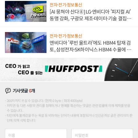
전자·전기·정보통신
[AI 뭉쳐야 산다⑧] LG·엔비디아 '피지컬 AI'
동맹 강화, 구광모 제조·데이터·기술 결집
해 종합 로보틱스 기업으로
전자·전기·정보통신
엔비디아 '루빈 울트라'에도 HBM4 탑재 검
토, 삼성전자·SK하이닉스 HBM4 수율에 주
도권 갈린다
기사댓글
0
개
200자까지 쓰실 수 있습니다. (현재 0 byte / 최대 400byte)
저작권 등 다른 사람의 권리를 침해하거나 명예를 훼손하는 댓글은 관련 법률에 의해 제재를 받을
수 있습니다.
타인에게 불쾌감을 주는 욕설 등 비하하는 단어가 내용에 포함되거나 인신공격성 글은 관리자의 판
단에 의해 삭제 합니다.