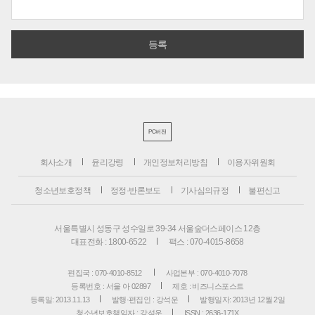
PC버전
회사소개
윤리강령
개인정보처리방침
이용자위원회
청소년보호정책
정정·반론보도
기사심의규정
불편신고
서울특별시 성동구 성수일로 39-34 서울숲더스페이스 12층
대표전화 : 1800-6522
팩스 : 070-4015-8658
편집국 : 070-4010-8512
사업본부 : 070-4010-7078
등록번호 : 서울 아 02897
제호 : 비즈니스포스트
등록일: 2013.11.13
발행·편집인 : 강석운
발행일자: 2013년 12월 2일
청소년보호책임자 : 강석운
ISSN : 2636-171X