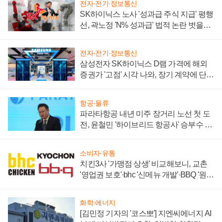
전자·전기·정보통신
SK하이닉스 노사 '성과급 주식 지급' 평행
선, 곽노정 'N% 성과급' 법적 논란 벗을지
주목
전자·전기·정보통신
삼성전자 SK하이닉스 D램 가격에 해외
증권가 '고점' 시각 나와, 장기 계약에 단점
부각
항공·물류
파라타항공 내년 미주 장거리 노선 첫 도
전, 윤철민 '하이브리드 항공사' 승부수 통
할까
소비자·유통
치킨3사 '가맹점 상생' 비교해보니, 교촌
'영업권 보호'·bhc '신메뉴 개발'·BBQ '원가
부담'
화학·에너지
[김민정 기자의 '코스뽀'] 지엔씨에너지 AI