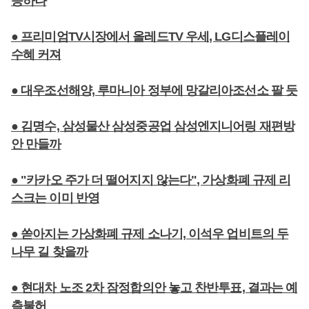
등하나
● 프리미엄TV시장에서 올레드TV 우세, LG디스플레이
수혜 커져
● 대우조선해양, 루마니아 정부에 망갈리아조선소 팔 듯
● 김명수, 삼성물산 삼성중공업 삼성엔지니어링 재편방
안 만들까
● "카카오 주가 더 떨어지지 않는다", 가상화폐 규제 리
스크는 이미 반영
● 쏟아지는 가상화폐 규제 소나기, 이석우 업비트의 두
나무 길 찾을까
● 현대차 노조 2차 잠정합의안 놓고 찬반투표, 결과는 예
측불허