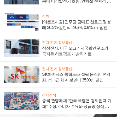
붐에 비상발전기 호황, 안병철 친환경 에
너지 발전전문기업 향한다
정치
[여론조사꽃] 민주당 당대표 선호도 정청
래 30.5%·김민석 29.6%, 0.9%p 초접전
전자·전기·정보통신
삼성전자, 미국 오크리지국립연구소와
극저온 히트펌프 개발하기로
전자·전기·정보통신
SK하이닉스 통합노조 설립 움직임 본격
화, 성과급 체계 불만에 3500명 결집
경제정책
중국 관영매체 "한국 폭염은 경제협력 기
회" 주장, 소비자 수요와 공급망 장점 강
조