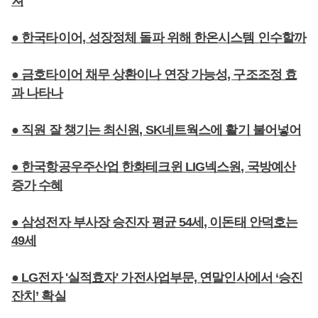
져
● 한국타이어, 성장정체 돌파 위해 한온시스템 인수할까
● 금호타이어 채무 상환이나 연장 가능성, 구조조정 효
과 나타나
● 직원 잘 챙기는 최신원, SK네트웍스에 활기 불어넣어
● 한국항공우주산업 한화테크윈 LIG넥스원, 국방예산
증가 수혜
● 삼성전자 부사장 승진자 평균 54세, 이돈태 안덕호는
49세
● LG전자 '실적효자' 가전사업부문, 연말인사에서 ‘승진
잔치’ 확실