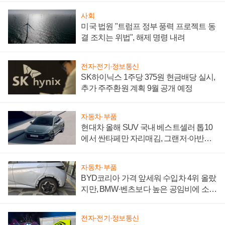
사회
미국 법원 "트럼프 정부 풍력 프로젝트 동
결 조치는 위법", 해제 명령 내려
전자·전기·정보통신
SK하이닉스 1주당 375원 현금배당 실시,
추가 주주환원 계획 9월 공개 예정
자동차·부품
현대차 올해 SUV 국내 베스트셀러 톱10
에서 싼타페만 자리매김, 그랜저·아반떼
'세단 쌍끌이'로 내수 방어
자동차·부품
BYD코리아 가격 앞세워 수입차 4위 올랐
지만, BMW·벤츠보다 높은 공임비에 소비
자 불만 폭발
전자·전기·정보통신