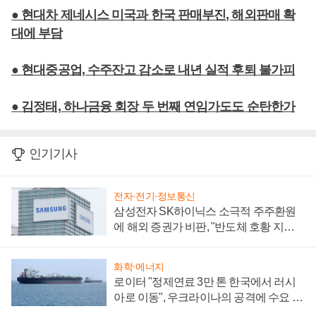
● 현대차 제네시스 미국과 한국 판매부진, 해외판매 확
대에 부담
● 현대중공업, 수주잔고 감소로 내년 실적 후퇴 불가피
● 김정태, 하나금융 회장 두 번째 연임가도도 순탄한가
인기기사
전자·전기·정보통신
삼성전자 SK하이닉스 소극적 주주환원
에 해외 증권가 비판, "반도체 호황 지속
성 의문"
화학·에너지
로이터 "정제연료 3만 톤 한국에서 러시
아로 이동", 우크라이나의 공격에 수요 늘
어