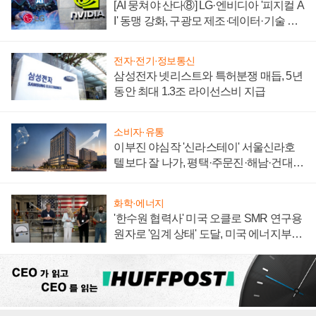
[AI 뭉쳐야 산다⑧] LG·엔비디아 '피지컬 A
I' 동맹 강화, 구광모 제조·데이터·기술 결
집해 종합 로보틱스 기업으로
전자·전기·정보통신
삼성전자 넷리스트와 특허분쟁 매듭, 5년
동안 최대 1.3조 라이선스비 지급
소비자·유통
이부진 야심작 '신라스테이' 서울신라호
텔보다 잘 나가, 평택·주문진·해남·건대로
성장판 더 넓힌다
화학·에너지
'한수원 협력사' 미국 오클로 SMR 연구용
원자로 '임계 상태' 도달, 미국 에너지부
"중요한 이정표"