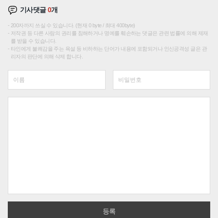
기사댓글
0
개
200자까지 쓰실 수 있습니다. (현재 0 byte / 최대 400byte)
저작권 등 다른 사람의 권리를 침해하거나 명예를 훼손하는 댓글은 관련 법률에 의해 제재
를 받을 수 있습니다.
타인에게 불쾌감을 주는 욕설 등 비하하는 단어가 내용에 포함되거나 인신공격성 글은 관
리자의 판단에 의해 삭제 합니다.