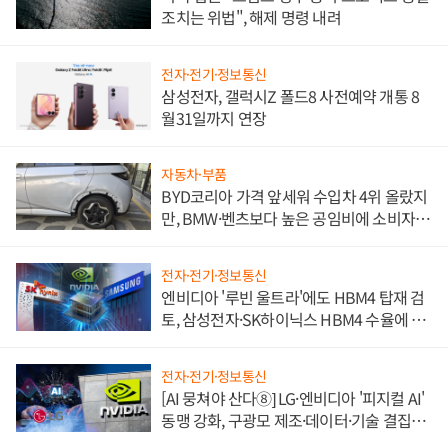
조치는 위법", 해제 명령 내려
전자·전기·정보통신
삼성전자, 갤럭시Z 폴드8 사전예약 개통 8
월31일까지 연장
자동차·부품
BYD코리아 가격 앞세워 수입차 4위 올랐지
만, BMW·벤츠보다 높은 공임비에 소비자
불만 폭발
전자·전기·정보통신
엔비디아 '루빈 울트라'에도 HBM4 탑재 검
토, 삼성전자·SK하이닉스 HBM4 수율에 주
도권 갈린다
전자·전기·정보통신
[AI 뭉쳐야 산다⑧] LG·엔비디아 '피지컬 AI'
동맹 강화, 구광모 제조·데이터·기술 결집
해 종합 로보틱스 기업으로