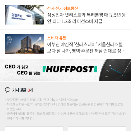
전자·전기·정보통신
삼성전자 넷리스트와 특허분쟁 매듭, 5년 동
안 최대 1.3조 라이선스비 지급
소비자·유통
이부진 야심작 '신라스테이' 서울신라호텔
보다 잘 나가, 평택·주문진·해남·건대로 성
장판 더 넓힌다
기사댓글
0
개
200자까지 쓰실 수 있습니다. (현재 0 byte / 최대 400byte)
저작권 등 다른 사람의 권리를 침해하거나 명예를 훼손하는 댓글은 관련 법률에 의해 제재를 받을
수 있습니다.
타인에게 불쾌감을 주는 욕설 등 비하하는 단어가 내용에 포함되거나 인신공격성 글은 관리자의 판
단에 의해 삭제 합니다.