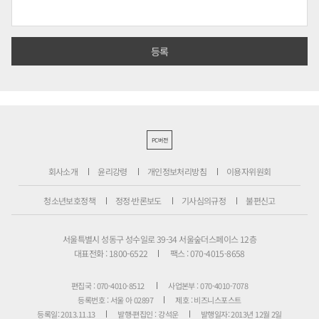
PC버전
회사소개
윤리강령
개인정보처리방침
이용자위원회
청소년보호정책
정정·반론보도
기사심의규정
불편신고
서울특별시 성동구 성수일로 39-34 서울숲더스페이스 12층
대표전화 : 1800-6522
팩스 : 070-4015-8658
편집국 : 070-4010-8512
사업본부 : 070-4010-7078
등록번호 : 서울 아 02897
제호 : 비즈니스포스트
등록일: 2013.11.13
발행·편집인 : 강석운
발행일자: 2013년 12월 2일