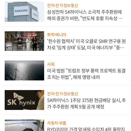
전자·전기·정보통신
삼성전자 SK하이닉스 소극적 주주환원에
해외 증권가 비판, "반도체 호황 지속성 의
문"
화학·에너지
'한수원 협력사' 미국 오클로 SMR 연구용 원
자로 '임계 상태' 도달, 미국 에너지부 "중요
한 이정표"
사회
미국 법원 "트럼프 정부 풍력 프로젝트 동결
조치는 위법", 해제 명령 내려
전자·전기·정보통신
SK하이닉스 1주당 375원 현금배당 실시, 추
가 주주환원 계획 9월 공개 예정
자동차·부품
BYD코리아 가격 앞세워 수입차 4위 올랐지