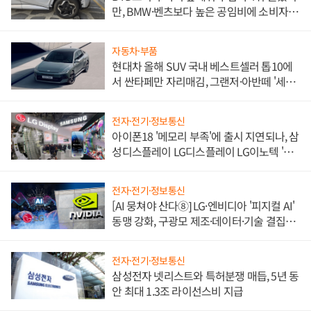
만, BMW·벤츠보다 높은 공임비에 소비자
불만 폭발
자동차·부품
현대차 올해 SUV 국내 베스트셀러 톱10에
서 싼타페만 자리매김, 그랜저·아반떼 '세단
쌍끌이'로 내수 방어
전자·전기·정보통신
아이폰18 '메모리 부족'에 출시 지연되나, 삼
성디스플레이 LG디스플레이 LG이노텍 '탈
애플' 수익 다각화 속도
전자·전기·정보통신
[AI 뭉쳐야 산다⑧] LG·엔비디아 '피지컬 AI'
동맹 강화, 구광모 제조·데이터·기술 결집
해 종합 로보틱스 기업으로
전자·전기·정보통신
삼성전자 넷리스트와 특허분쟁 매듭, 5년 동
안 최대 1.3조 라이선스비 지급