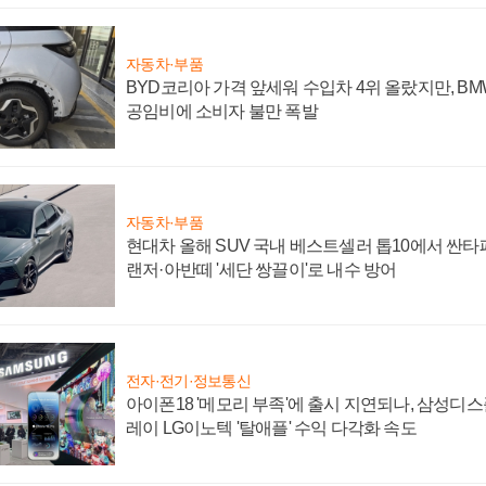
자동차·부품
BYD코리아 가격 앞세워 수입차 4위 올랐지만, B
공임비에 소비자 불만 폭발
자동차·부품
현대차 올해 SUV 국내 베스트셀러 톱10에서 싼타
랜저·아반떼 '세단 쌍끌이'로 내수 방어
전자·전기·정보통신
아이폰18 '메모리 부족'에 출시 지연되나, 삼성디
레이 LG이노텍 '탈애플' 수익 다각화 속도