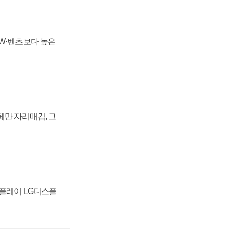
MW·벤츠보다 높은
페만 자리매김, 그
스플레이 LG디스플