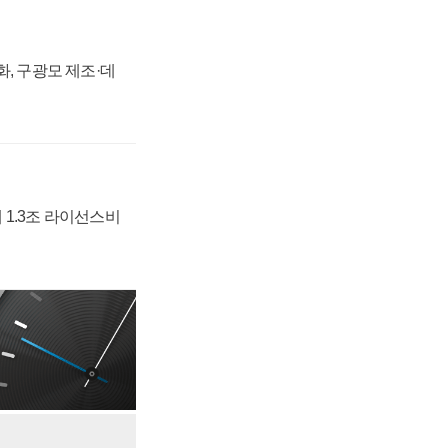
강화, 구광모 제조·데
 1.3조 라이선스비