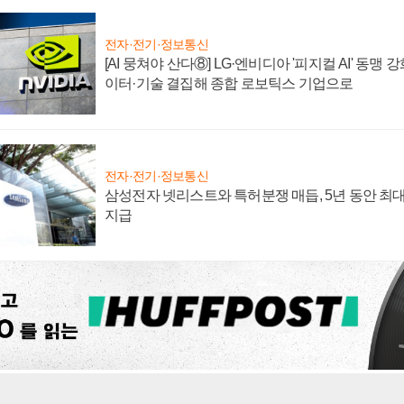
전자·전기·정보통신
[AI 뭉쳐야 산다⑧] LG·엔비디아 '피지컬 AI' 동맹 
이터·기술 결집해 종합 로보틱스 기업으로
전자·전기·정보통신
삼성전자 넷리스트와 특허분쟁 매듭, 5년 동안 최대
지급