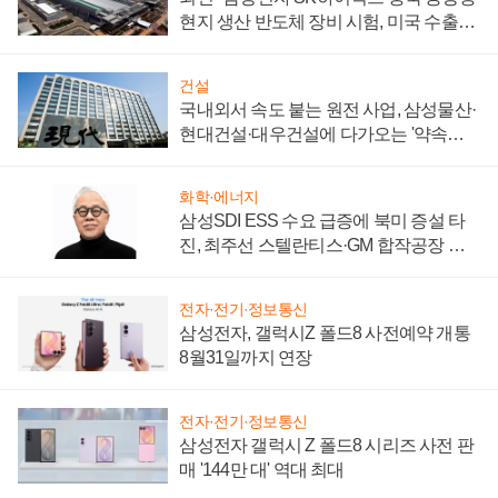
현지 생산 반도체 장비 시험, 미국 수출통
제 대비"
건설
국내외서 속도 붙는 원전 사업, 삼성물산·
현대건설·대우건설에 다가오는 '약속의
시간'
화학·에너지
삼성SDI ESS 수요 급증에 북미 증설 타
진, 최주선 스텔란티스·GM 합작공장 건
설 재추진하나
전자·전기·정보통신
삼성전자, 갤럭시Z 폴드8 사전예약 개통
8월31일까지 연장
전자·전기·정보통신
삼성전자 갤럭시 Z 폴드8 시리즈 사전 판
매 '144만 대' 역대 최대