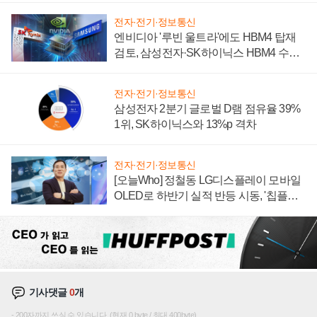
전자·전기·정보통신
엔비디아 '루빈 울트라'에도 HBM4 탑재
검토, 삼성전자·SK하이닉스 HBM4 수율
에 주도권 갈린다
전자·전기·정보통신
삼성전자 2분기 글로벌 D램 점유율 39%
1위, SK하이닉스와 13%p 격차
전자·전기·정보통신
[오늘Who] 정철동 LG디스플레이 모바일
OLED로 하반기 실적 반등 시동, '칩플레
이션'에 가격 인하 압박은 부담
기사댓글
0
개
200자까지 쓰실 수 있습니다. (현재 0 byte / 최대 400byte)