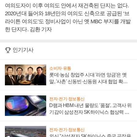
여의도자이 이후 여의도 안에서 재건축된 단지는 없다.
2020년대 들어와 18년만의 여의도 신축으로 공급된 ‘브
라이튼 여의도’도 정비사업이 아닌 옛 MBC 부지를 개발
한 단지다. 김환 기자
인기기사
소비자·유통
롯데·농심 창업주 시대 '라면 앙금'은 옛
말, '사촌' 신동빈·신동원 시대 협업 확대
일로
전자·전기·정보통신
D램과 HBM 내년 물량도 '품절', 고객사 위
기감이 삼성전자 SK하이닉스 협상력 더
키워
전자·전기·정보통신
외신 "삼성전자 SK하이닉스 중국 공장용