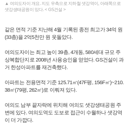
▲ 여의도자이 개요. 지도 우측으로 지하철 샛강역이, 아래쪽으로
샛강생태공원이 있다. < GS건설 >
같은 면적 기준 지난해 4월 기록된 종전 최고가 34억 원
(33층)을 2억5천만 원 웃돌았다.
여의도자이는 최고 높이 39층, 4개동, 580세대 규모 주
상복합단지로 2008년 사용승인을 얻었다. GS건설이 과
거 한성아파트를 재건축했다.
아파트는 전용면적 기준 125.71㎡(47F평, 156F㎡)~210.
38㎡(79평, 262㎡)로 이뤄져 있다.
여의도 남부 끝자락에 위치해 여의도 샛강생태공원 주
변에 있다. 여의도역도 도보로 접근이 수월하나 샛강역
이 더 가깝다.