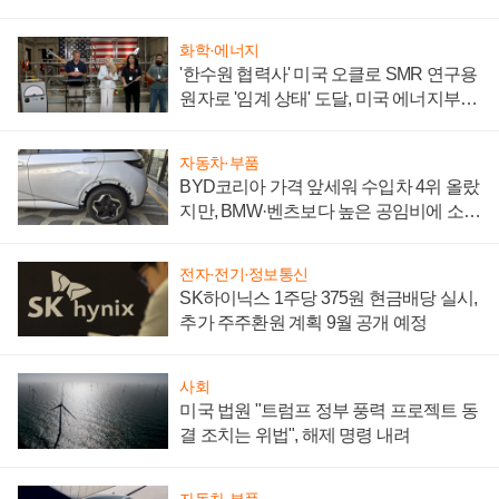
성 의문"
화학·에너지
'한수원 협력사' 미국 오클로 SMR 연구용
원자로 '임계 상태' 도달, 미국 에너지부
"중요한 이정표"
자동차·부품
BYD코리아 가격 앞세워 수입차 4위 올랐
지만, BMW·벤츠보다 높은 공임비에 소비
자 불만 폭발
전자·전기·정보통신
SK하이닉스 1주당 375원 현금배당 실시,
추가 주주환원 계획 9월 공개 예정
사회
미국 법원 "트럼프 정부 풍력 프로젝트 동
결 조치는 위법", 해제 명령 내려
자동차·부품