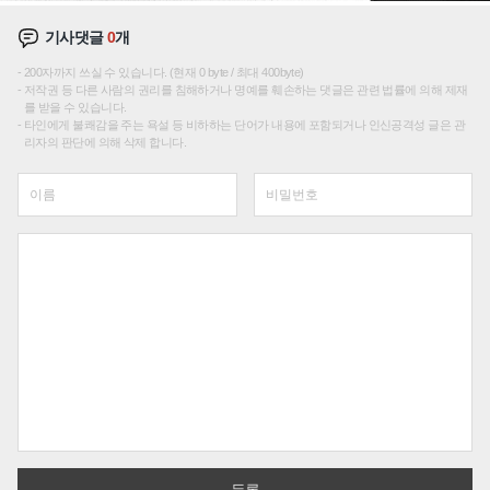
기사댓글
0
개
200자까지 쓰실 수 있습니다. (현재 0 byte / 최대 400byte)
저작권 등 다른 사람의 권리를 침해하거나 명예를 훼손하는 댓글은 관련 법률에 의해 제재
를 받을 수 있습니다.
타인에게 불쾌감을 주는 욕설 등 비하하는 단어가 내용에 포함되거나 인신공격성 글은 관
리자의 판단에 의해 삭제 합니다.