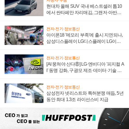
현대차 올해 SUV 국내 베스트셀러 톱10
에서 싼타페만 자리매김, 그랜저·아반떼
'세단 쌍끌이'로 내수 방어
전자·전기·정보통신
아이폰18 '메모리 부족'에 출시 지연되나,
삼성디스플레이 LG디스플레이 LG이노
텍 '탈애플' 수익 다각화 속도
전자·전기·정보통신
[AI 뭉쳐야 산다⑧] LG·엔비디아 '피지컬 A
I' 동맹 강화, 구광모 제조·데이터·기술 결
집해 종합 로보틱스 기업으로
전자·전기·정보통신
삼성전자 넷리스트와 특허분쟁 매듭, 5년
동안 최대 1.3조 라이선스비 지급