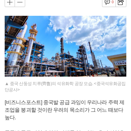
0
▲ 중국 산둥성 치루(齊魯)의 석유화학 공장 모습. <중국석유화공집
단공사>
[비즈니스포스트] 중국발 공급 과잉이 우리나라 주력 제
조업을 붕괴할 것이란 우려의 목소리가 그 어느 때보다
높다.