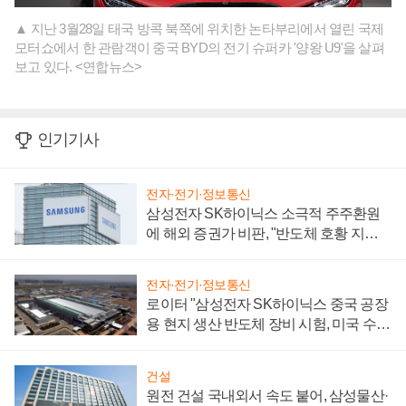
▲ 지난 3월28일 태국 방콕 북쪽에 위치한 논타부리에서 열린 국제
모터쇼에서 한 관람객이 중국 BYD의 전기 슈퍼카 '양왕 U9'을 살펴
보고 있다. <연합뉴스>
인기기사
전자·전기·정보통신
삼성전자 SK하이닉스 소극적 주주환원
에 해외 증권가 비판, "반도체 호황 지속
성 의문"
전자·전기·정보통신
로이터 "삼성전자 SK하이닉스 중국 공장
용 현지 생산 반도체 장비 시험, 미국 수출
통제 대비"
건설
원전 건설 국내외서 속도 붙어, 삼성물산·