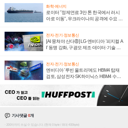
화학·에너지
로이터 "정제연료 3만 톤 한국에서 러시
아로 이동", 우크라이나의 공격에 수요 늘
어
전자·전기·정보통신
[AI 뭉쳐야 산다⑧] LG·엔비디아 '피지컬 A
I' 동맹 강화, 구광모 제조·데이터·기술 결
집해 종합 로보틱스 기업으로
전자·전기·정보통신
엔비디아 '루빈 울트라'에도 HBM4 탑재
검토, 삼성전자·SK하이닉스 HBM4 수율
에 주도권 갈린다
기사댓글
0
개
200자까지 쓰실 수 있습니다. (현재 0 byte / 최대 400byte)