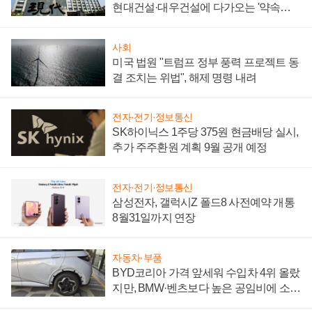
현대건설·대우건설에 다가오는 '약속의
시간'
사회
미국 법원 "트럼프 정부 풍력 프로젝트 동
결 조치는 위법", 해제 명령 내려
전자·전기·정보통신
SK하이닉스 1주당 375원 현금배당 실시,
추가 주주환원 계획 9월 공개 예정
전자·전기·정보통신
삼성전자, 갤럭시Z 폴드8 사전예약 개통
8월31일까지 연장
자동차·부품
BYD코리아 가격 앞세워 수입차 4위 올랐
지만, BMW·벤츠보다 높은 공임비에 소비
자 불만 폭발