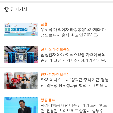
인기기사
금융
우체국 '매일이자 파킹통장' 5만 계좌 한
정으로 다시 출시, 최고 연 2.0% 금리
전자·전기·정보통신
삼성전자 SK하이닉스 D램 가격에 해외
증권가 '고점' 시각 나와, 장기 계약에 단점
부각
전자·전기·정보통신
SK하이닉스 노사 '성과급 주식 지급' 평행
선, 곽노정 'N% 성과급' 법적 논란 벗을지
주목
항공·물류
파라타항공 내년 미주 장거리 노선 첫 도
전, 윤철민 '하이브리드 항공사' 승부수 통