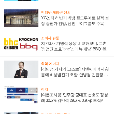
할까
인터넷·게임·콘텐츠
YG엔터 하반기 빅뱅 월드투어로 실적 성
장 증권가 전망, 신인 보이그룹도 주목
소비자·유통
치킨3사 '가맹점 상생' 비교해보니, 교촌
'영업권 보호'·bhc '신메뉴 개발'·BBQ '원가
부담'
화학·에너지
[김민정 기자의 '코스뽀'] 지엔씨에너지 AI
붐에 비상발전기 호황, 안병철 친환경 에
너지 발전전문기업 향한다
정치
[여론조사꽃] 민주당 당대표 선호도 정청
래 30.5%·김민석 29.6%, 0.9%p 초접전