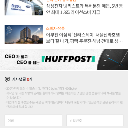
삼성전자 넷리스트와 특허분쟁 매듭, 5년 동
안 최대 1.3조 라이선스비 지급
소비자·유통
이부진 야심작 '신라스테이' 서울신라호텔
보다 잘 나가, 평택·주문진·해남·건대로 성
장판 더 넓힌다
기사댓글
0
개
200자까지 쓰실 수 있습니다. (현재 0 byte / 최대 400byte)
저작권 등 다른 사람의 권리를 침해하거나 명예를 훼손하는 댓글은 관련 법률에 의해 제재를 받을
수 있습니다.
타인에게 불쾌감을 주는 욕설 등 비하하는 단어가 내용에 포함되거나 인신공격성 글은 관리자의 판
단에 의해 삭제 합니다.