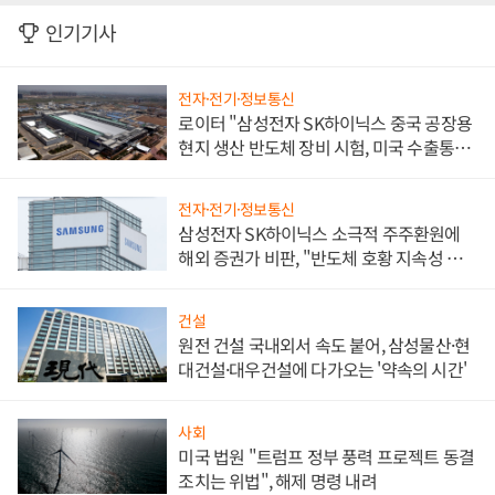
인기기사
전자·전기·정보통신
로이터 "삼성전자 SK하이닉스 중국 공장용
현지 생산 반도체 장비 시험, 미국 수출통제
대비"
전자·전기·정보통신
삼성전자 SK하이닉스 소극적 주주환원에
해외 증권가 비판, "반도체 호황 지속성 의
문"
건설
원전 건설 국내외서 속도 붙어, 삼성물산·현
대건설·대우건설에 다가오는 '약속의 시간'
사회
미국 법원 "트럼프 정부 풍력 프로젝트 동결
조치는 위법", 해제 명령 내려