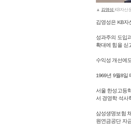
▲
김영성
KB자산
김영성은 KB자
성과주의 도입과
확대에 힘을 싣고
수익성 개선에도
1969년 9월8일
서울 한성고등학
서 경영학 석사
삼성생명보험 채
원연금공단 자금