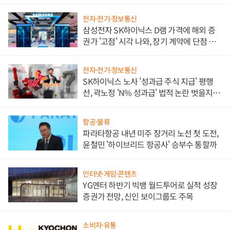
전자·전기·정보통신
삼성전자 SK하이닉스 D램 가격에 해외 증
권가 '고점' 시각 나와, 장기 계약에 단점 부
각
전자·전기·정보통신
SK하이닉스 노사 '성과급 주식 지급' 평행
선, 곽노정 'N% 성과급' 법적 논란 벗을지 주
목
항공·물류
파라타항공 내년 미주 장거리 노선 첫 도전,
윤철민 '하이브리드 항공사' 승부수 통할까
인터넷·게임·콘텐츠
YG엔터 하반기 빅뱅 월드투어로 실적 성장
증권가 전망, 신인 보이그룹도 주목
소비자·유통