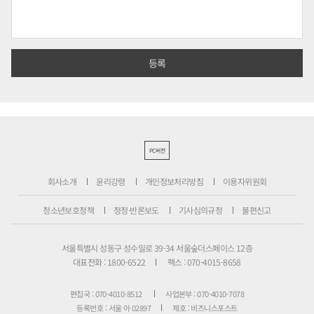
PC버전
회사소개
윤리강령
개인정보처리방침
이용자위원회
청소년보호정책
정정·반론보도
기사심의규정
불편신고
서울특별시 성동구 성수일로 39-34 서울숲더스페이스 12층
대표전화 : 1800-6522
팩스 : 070-4015-8658
편집국 : 070-4010-8512
사업본부 : 070-4010-7078
등록번호 : 서울 아 02897
제호 : 비즈니스포스트