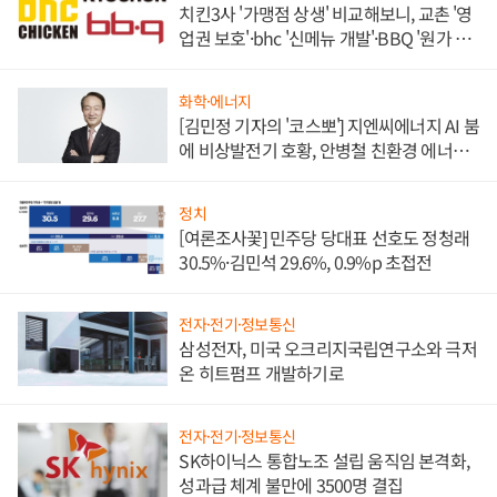
치킨3사 '가맹점 상생' 비교해보니, 교촌 '영
업권 보호'·bhc '신메뉴 개발'·BBQ '원가 부
담'
화학·에너지
[김민정 기자의 '코스뽀'] 지엔씨에너지 AI 붐
에 비상발전기 호황, 안병철 친환경 에너지
발전전문기업 향한다
정치
[여론조사꽃] 민주당 당대표 선호도 정청래
30.5%·김민석 29.6%, 0.9%p 초접전
전자·전기·정보통신
삼성전자, 미국 오크리지국립연구소와 극저
온 히트펌프 개발하기로
전자·전기·정보통신
SK하이닉스 통합노조 설립 움직임 본격화,
성과급 체계 불만에 3500명 결집