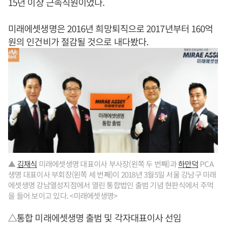
15년 이상 근속직원이었다.
미래에셋생명은 2016년 희망퇴직으로 2017년부터 160억
원의 인건비가 절감될 것으로 내다봤다.
▲
김재식
미래에셋생명 대표이사 부사장(왼쪽 두 번째)과
하만덕
PCA
생명 대표이사 부회장(왼쪽 세 번째)이 2018년 3월5일 서울 강남구 미래
에셋생명 강남열성지점에서 열린 통합법인 출범 기념 현판식에서 주먹
을 들어 보이고 있다. <미래에셋생명>
△통합 미래에셋생명 출범 및 각자대표이사 선임