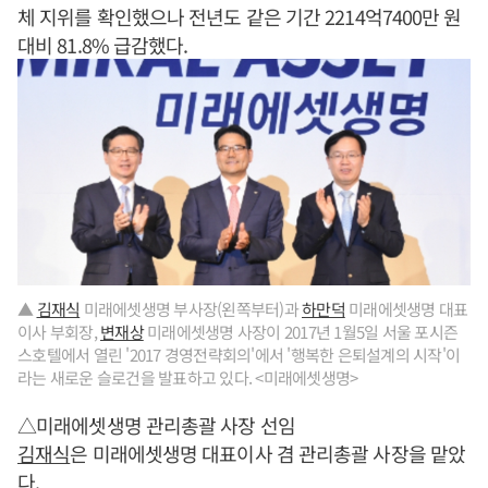
체 지위를 확인했으나 전년도 같은 기간 2214억7400만 원
대비 81.8% 급감했다.
▲
김재식
미래에셋생명 부사장(왼쪽부터)과
하만덕
미래에셋생명 대표
이사 부회장,
변재상
미래에셋생명 사장이 2017년 1월5일 서울 포시즌
스호텔에서 열린 '2017 경영전략회의'에서 '행복한 은퇴설계의 시작'이
라는 새로운 슬로건을 발표하고 있다. <미래에셋생명>
△미래에셋생명 관리총괄 사장 선임
김재식
은 미래에셋생명 대표이사 겸 관리총괄 사장을 맡았
다.