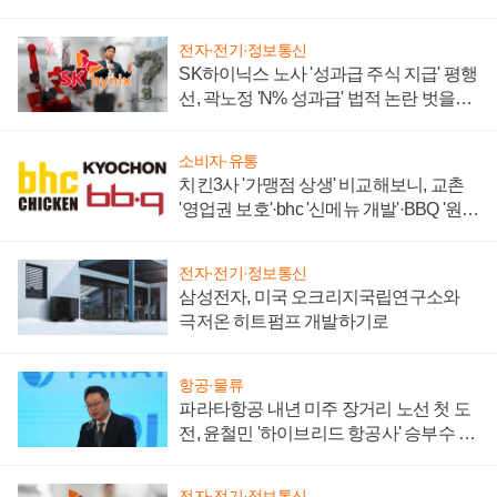
전자·전기·정보통신
SK하이닉스 노사 '성과급 주식 지급' 평행
선, 곽노정 'N% 성과급' 법적 논란 벗을지
주목
소비자·유통
치킨3사 '가맹점 상생' 비교해보니, 교촌
'영업권 보호'·bhc '신메뉴 개발'·BBQ '원가
부담'
전자·전기·정보통신
삼성전자, 미국 오크리지국립연구소와
극저온 히트펌프 개발하기로
항공·물류
파라타항공 내년 미주 장거리 노선 첫 도
전, 윤철민 '하이브리드 항공사' 승부수 통
할까
전자·전기·정보통신