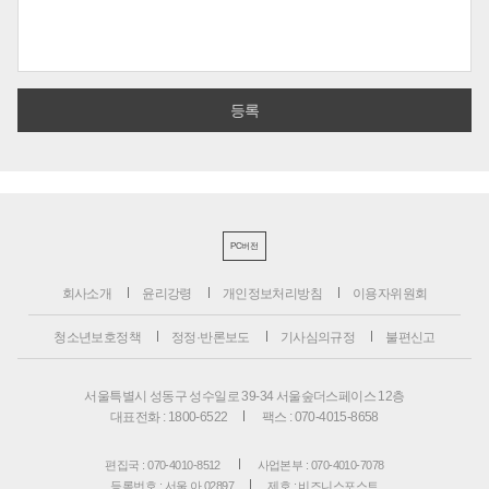
PC버전
회사소개
윤리강령
개인정보처리방침
이용자위원회
청소년보호정책
정정·반론보도
기사심의규정
불편신고
서울특별시 성동구 성수일로 39-34 서울숲더스페이스 12층
대표전화 : 1800-6522
팩스 : 070-4015-8658
편집국 : 070-4010-8512
사업본부 : 070-4010-7078
등록번호 : 서울 아 02897
제호 : 비즈니스포스트