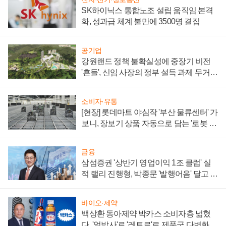
SK하이닉스 통합노조 설립 움직임 본격
화, 성과급 체계 불만에 3500명 결집
공기업
강원랜드 정책 불확실성에 중장기 비전
'흔들', 신임 사장의 정부 설득 과제 무거워
져
소비자·유통
[현장] 롯데마트 야심작 '부산 물류센터' 가
보니, 장보기 상품 자동으로 담는 '로봇 40
0대' 장관
금융
삼섬증권 '상반기 영업이익 1조 클럽' 실
적 랠리 진행형, 박종문 '발행어음' 달고 연
임 향하나
바이오·제약
백상환 동아제약 박카스 소비자층 넓혔
다, '얼박사'로 '레트로'로 제품군 다변화