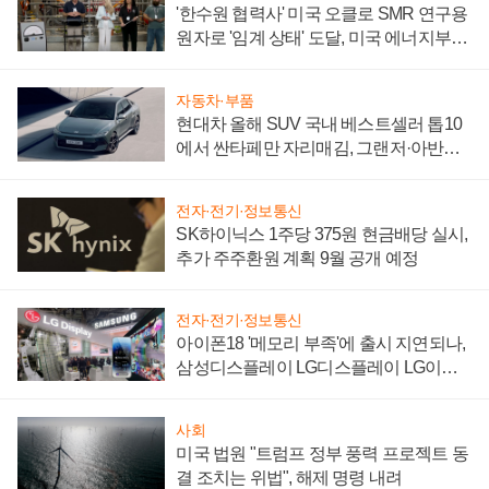
'한수원 협력사' 미국 오클로 SMR 연구용
원자로 '임계 상태' 도달, 미국 에너지부
"중요한 이정표"
자동차·부품
현대차 올해 SUV 국내 베스트셀러 톱10
에서 싼타페만 자리매김, 그랜저·아반떼
'세단 쌍끌이'로 내수 방어
전자·전기·정보통신
SK하이닉스 1주당 375원 현금배당 실시,
추가 주주환원 계획 9월 공개 예정
전자·전기·정보통신
아이폰18 '메모리 부족'에 출시 지연되나,
삼성디스플레이 LG디스플레이 LG이노
텍 '탈애플' 수익 다각화 속도
사회
미국 법원 "트럼프 정부 풍력 프로젝트 동
결 조치는 위법", 해제 명령 내려