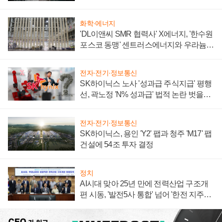
화학·에너지
'DL이앤씨 SMR 협력사' X에너지, '한수원
포스코 동맹' 센트러스에너지와 우라늄
계약 체결
전자·전기·정보통신
SK하이닉스 노사 '성과급 주식지급' 평행
선, 곽노정 'N% 성과급' 법적 논란 벗을지
주목
전자·전기·정보통신
SK하이닉스, 용인 'Y2' 팹과 청주 'M17' 팹
건설에 54조 투자 결정
정치
AI시대 맞아 25년 만에 전력산업 구조개
편 시동, '발전5사 통합' 넘어 '한전 지주사'
재편론도