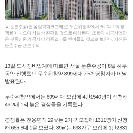
▲ 둔촌주공(현 올림픽파크포레온) 무순위청약에서 46.2대 1의 경
쟁률이 나오며 사실상 완판될 것으로 예상된다. 조합과 시공사업단
은 부동산원의 공사비 검증결과를 받아들일 것으로 보인다. 사진은
둔촌주공 견본주택.
13일 도시정비업계에 따르면 서울 둔촌주공이 8일 하루
동안 진행했던 무순위청약 899세대 관련 당첨자가 이날
발표된다.
무순위청약에서는 899세대 모집에 4만1540명이 신청해
46.2대 1의 높은 경쟁률을 기록했다.
경쟁률은 전용면적 29㎡는 2가구 모집에 1311명이 신청
해 655.5대 1을 보였다. 39㎡는 638가구 모집에 1만2831