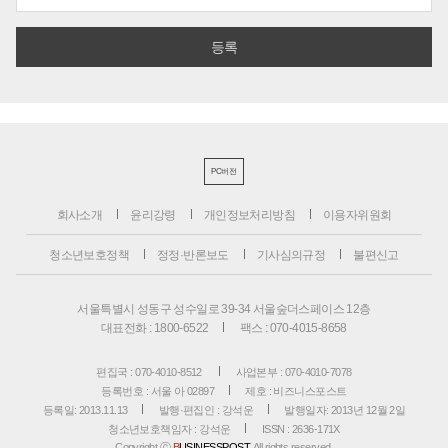
PC버전
회사소개
윤리강령
개인정보처리방침
이용자위원회
청소년보호정책
정정·반론보도
기사심의규정
불편신고
서울특별시 성동구 성수일로 39-34 서울숲더스페이스 12층
대표전화 : 1800-6522
팩스 : 070-4015-8658
편집국 : 070-4010-8512
사업본부 : 070-4010-7078
등록번호 : 서울 아 02897
제호 : 비즈니스포스트
등록일: 2013.11.13
발행·편집인 : 강석운
발행일자: 2013년 12월 2일
청소년보호책임자 : 강석운
ISSN : 2636-171X
Copyright ⓒ
B
USINESSPOST
. All rights reserved.