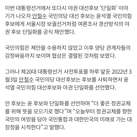
이번 대통령선거에서 또다시 야권 대선후보 ‘단일화’ 이야
기가 나오자
안철수
국민의당 대선 후보는 윤석열 국민의힘
후보에게 서울시장 보궐선거처럼 여론조사 경선방식의 야
권 후보 단일화를 공식 제안했다.
국민의힘은 제안을 수용하지 않았고 이후 양당 관계자들의
감정싸움까지 보이며 협상은 결렬된 것처럼 보였다.
그러나 제20대 대통령선거 사전투표를 하루 앞둔 2022년 3
월3일
안철수
국민의당 대선후보는 후보를 사퇴하면서 윤
석열 국민의힘 대선후보와 야권 단일화를 선언했다.
안 후보는 윤 후보와 단일화를 선언하며 “더 좋은 정권교체
를 위해 뜻을 모으기로 했다”며 “오늘부터 정권교체를 향한
국민의 여망을 담아 국민통합과 대한민국의 미래로 가는 대
장정을 시작한다”고 말했다.