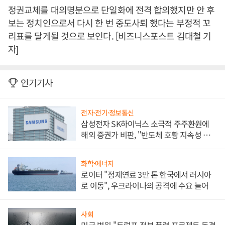
정권교체를 대의명분으로 단일화에 전격 합의했지만 안 후
보는 정치인으로서 다시 한 번 중도사퇴 했다는 부정적 꼬
리표를 달게될 것으로 보인다. [비즈니스포스트 김대철 기
자]
인기기사
전자·전기·정보통신
삼성전자 SK하이닉스 소극적 주주환원에
해외 증권가 비판, "반도체 호황 지속성 의
문"
화학·에너지
로이터 "정제연료 3만 톤 한국에서 러시아
로 이동", 우크라이나의 공격에 수요 늘어
사회
미국 법원 "트럼프 정부 풍력 프로젝트 동결