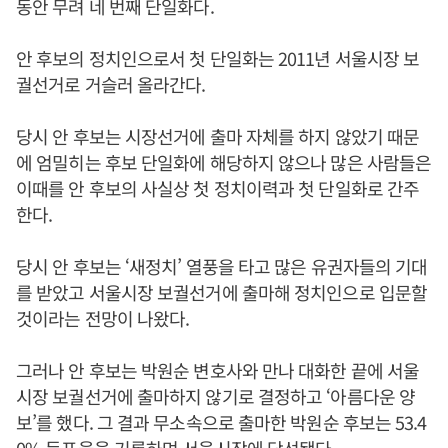
동안 무려 네 번째 단일화다.
안 후보의 정치인으로서 첫 단일화는 2011년 서울시장 보
궐선거로 거슬러 올라간다.
당시 안 후보는 시장선거에 출마 자체를 하지 않았기 때문
에 엄밀히는 후보 단일화에 해당하지 않으나 많은 사람들은
이때를 안 후보의 사실상 첫 정치이력과 첫 단일화로 간주
한다.
당시 안 후보는 ‘새정치’ 열풍을 타고 많은 유권자들의 기대
를 받았고 서울시장 보궐선거에 출마해 정치인으로 입문할
것이라는 전망이 나왔다.
그러나 안 후보는 박원순 변호사와 만나 대화한 끝에 서울
시장 보궐선거에 출마하지 않기로 결정하고 ‘아름다운 양
보’를 했다. 그 결과 무소속으로 출마한 박원순 후보는 53.4