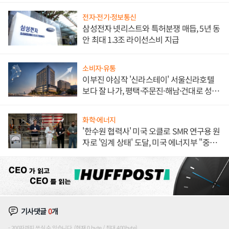
전자·전기·정보통신
삼성전자 넷리스트와 특허분쟁 매듭, 5년 동
안 최대 1.3조 라이선스비 지급
소비자·유통
이부진 야심작 '신라스테이' 서울신라호텔
보다 잘 나가, 평택·주문진·해남·건대로 성
장판 더 넓힌다
화학·에너지
'한수원 협력사' 미국 오클로 SMR 연구용 원
자로 '임계 상태' 도달, 미국 에너지부 "중요
한 이정표"
기사댓글
0
개
200자까지 쓰실 수 있습니다. (현재 0 byte / 최대 400byte)