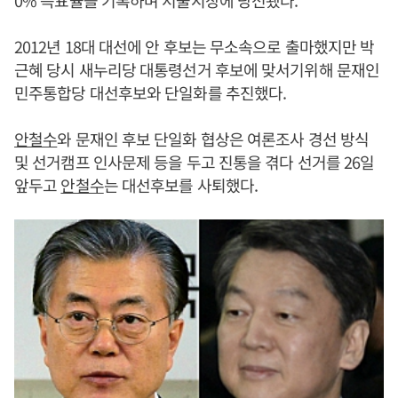
0% 득표율을 기록하며 서울시장에 당선됐다.
2012년 18대 대선에 안 후보는 무소속으로 출마했지만 박
근혜 당시 새누리당 대통령선거 후보에 맞서기위해 문재인
민주통합당 대선후보와 단일화를 추진했다.
안철수
와 문재인 후보 단일화 협상은 여론조사 경선 방식
및 선거캠프 인사문제 등을 두고 진통을 겪다 선거를 26일
앞두고
안철수
는 대선후보를 사퇴했다.