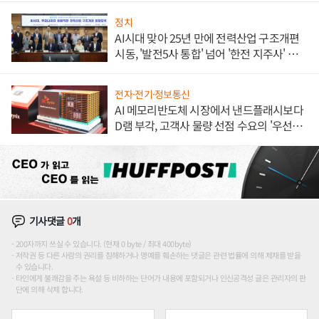
정치
AI시대 맞아 25년 만에 전력산업 구조개편
시동, '발전5사 통합' 넘어 '한전 지주사' 재편
론도
전자·전기·정보통신
AI 메모리반도체 시장에서 낸드플래시보다
D램 부각, 고객사 물량 선점 수요의 '우선순
위'
기사댓글
0
개
200자까지 쓰실 수 있습니다. (현재 0 byte / 최대 400byte)
저작권 등 다른 사람의 권리를 침해하거나 명예를 훼손하는 댓글은 관련 법률에 의해 제재를 받을
수 있습니다.
타인에게 불쾌감을 주는 욕설 등 비하하는 단어가 내용에 포함되거나 인신공격성 글은 관리자의 판
단에 의해 삭제 합니다.