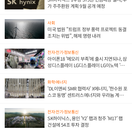
가 주주환원 계획 9월 공개 예정
사회
미국 법원 "트럼프 정부 풍력 프로젝트 동결
조치는 위법", 해제 명령 내려
전자·전기·정보통신
아이폰18 '메모리 부족'에 출시 지연되나, 삼
성디스플레이 LG디스플레이 LG이노텍 '탈
애플' 수익 다각화 속도
화학·에너지
'DL이앤씨 SMR 협력사' X에너지, '한수원 포
스코 동맹' 센트러스에너지와 우라늄 계약
체결
전자·전기·정보통신
SK하이닉스, 용인 'Y2' 팹과 청주 'M17' 팹
건설에 54조 투자 결정