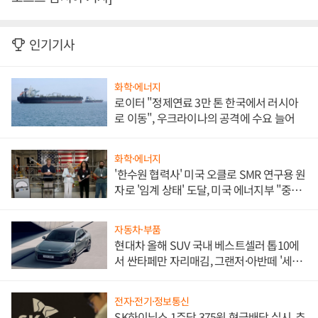
인기기사
화학·에너지
로이터 "정제연료 3만 톤 한국에서 러시아
로 이동", 우크라이나의 공격에 수요 늘어
화학·에너지
'한수원 협력사' 미국 오클로 SMR 연구용 원
자로 '임계 상태' 도달, 미국 에너지부 "중요
한 이정표"
자동차·부품
현대차 올해 SUV 국내 베스트셀러 톱10에
서 싼타페만 자리매김, 그랜저·아반떼 '세단
쌍끌이'로 내수 방어
전자·전기·정보통신
SK하이닉스 1주당 375원 현금배당 실시, 추