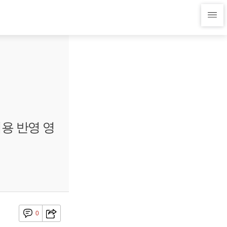
용 반영 영
0