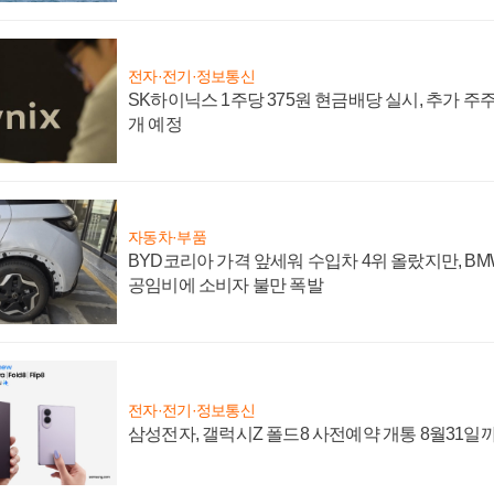
전자·전기·정보통신
SK하이닉스 1주당 375원 현금배당 실시, 추가 주
개 예정
자동차·부품
BYD코리아 가격 앞세워 수입차 4위 올랐지만, B
공임비에 소비자 불만 폭발
전자·전기·정보통신
삼성전자, 갤럭시Z 폴드8 사전예약 개통 8월31일